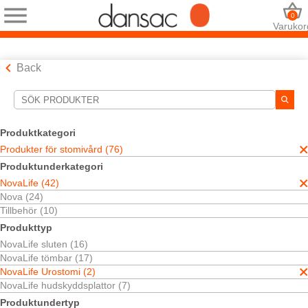
0
Varukor
Back
Sökverktyg
Dina val:
Produktkategori
Produkter för stomivård
Produkter för stomivård (76)
NovaLife
Produktunderkategori
NovaLife Urostomi
NovaLife (42)
TRE™ Teknologi
Nova (24)
Ditt val matchade
2
resultat
Tillbehör (10)
Sortera efter:
Produkttyp
NovaLife sluten (16)
NovaLife tömbar (17)
NovaLife Urostomi (2)
NovaLife hudskyddsplattor (7)
Produktundertyp