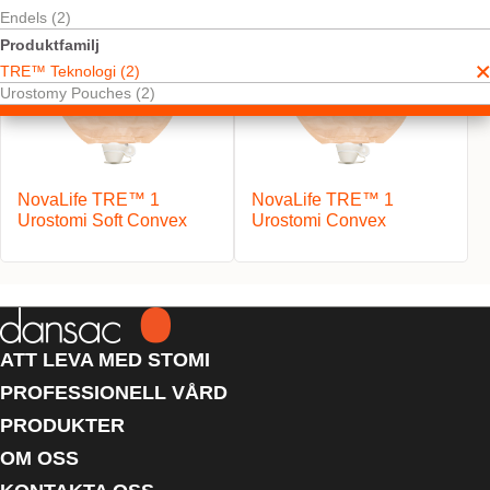
Endels (2)
Produktfamilj
TRE™ Teknologi (2)
Urostomy Pouches (2)
NovaLife TRE™ 1
NovaLife TRE™ 1
Urostomi Soft Convex
Urostomi Convex
ATT LEVA MED STOMI
PROFESSIONELL VÅRD
PRODUKTER
OM OSS