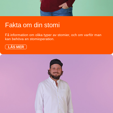
Fakta om din stomi
Få information om olika typer av stomier, och om varför man
kan behöva en stomioperation.
LÄS MER