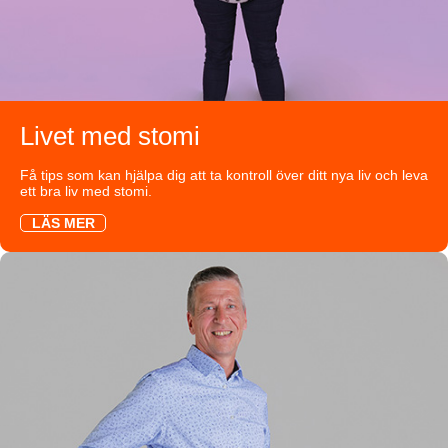
Livet med stomi
Få tips som kan hjälpa dig att ta kontroll över ditt nya liv och leva
ett bra liv med stomi.
LÄS MER