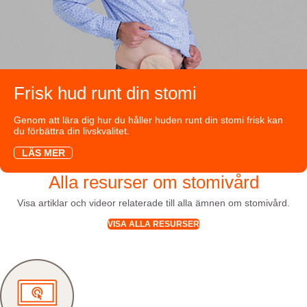
Frisk hud runt din stomi
Genom att lära dig hur du håller huden runt din stomi frisk kan
du förbättra din livskvalitet.
LÄS MER
Alla resurser om stomivård
Visa artiklar och videor relaterade till alla ämnen om stomivård.
VISA ALLA RESURSER