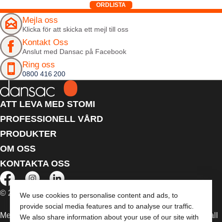
ORDLISTA
Mejla oss
Klicka för att skicka ett mejl till oss
Kontakt Oss
Anslut med Dansac på Facebook
Ring oss
0800 416 200
ATT LEVA MED STOMI
PROFESSIONELL VÅRD
PRODUKTER
OM OSS
KONTAKTA OSS
© 2026 Dansac A/S. Med ensamrätt.
We use cookies to personalise content and ads, to
provide social media features and to analyse our traffic.
Medicintekniska enheter som säljs i EU är i förekommande fall
We also share information about your use of our site with