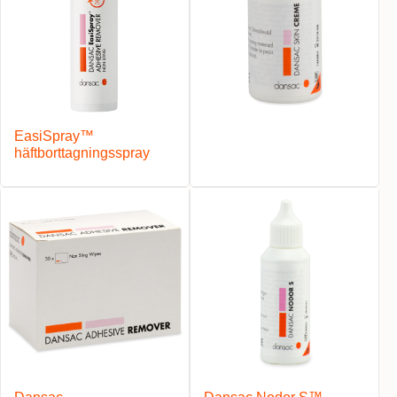
EasiSpray™
häftborttagningsspray