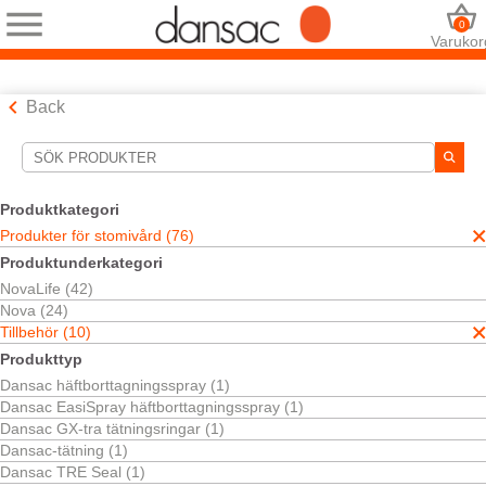
0
Varukor
Back
Sökverktyg
Dina val:
Produktkategori
Produkter för stomivård
Produkter för stomivård (76)
Tillbehör
Produktunderkategori
Ditt val matchade
10
resultat
NovaLife (42)
Sortera efter:
Nova (24)
Tillbehör (10)
Produkttyp
Dansac häftborttagningsspray (1)
Dansac EasiSpray häftborttagningsspray (1)
Dansac TRE™ Seal
Dansac GX-tra tätningsringar (1)
Hudskydd i tre nivåer.
Dansac-tätning (1)
Dansac TRE Seal (1)