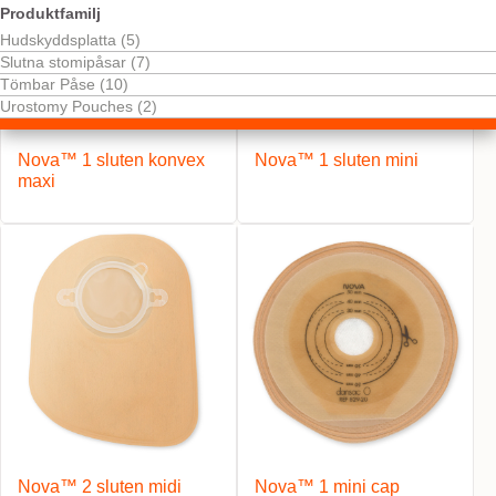
Produktfamilj
Hudskyddsplatta (5)
Slutna stomipåsar (7)
Tömbar Påse (10)
Urostomy Pouches (2)
Nova™ 1 sluten konvex
Nova™ 1 sluten mini
maxi
Nova™ 2 sluten midi
Nova™ 1 mini cap