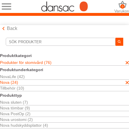
0
Varukor
Back
Sökverktyg
Dina val:
Produktkategori
Produkter för stomivård
Produkter för stomivård (76)
Nova
Produktunderkategori
Ditt val matchade
24
resultat
NovaLife (42)
Sortera efter:
Nova (24)
Tillbehör (10)
Produkttyp
Nova sluten (7)
Nova tömbar (9)
Nova PostOp (2)
Nova urostomi (2)
Nova hudskyddsplattor (4)