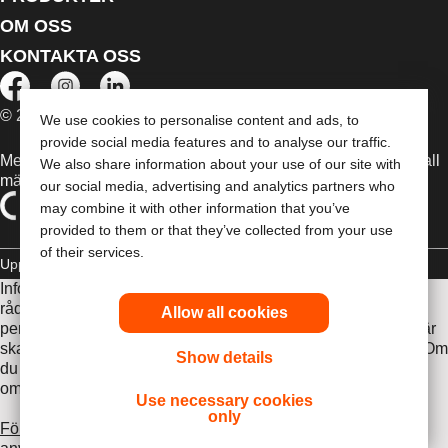
OM OSS
KONTAKTA OSS
© 2026 Dansac A/S. Med ensamrätt.
We use cookies to personalise content and ads, to
provide social media features and to analyse our traffic.
Medicintekniska enheter som säljs i EU är i förekommande fall
We also share information about your use of our site with
märkta med någon av följande symboler
our social media, advertising and analytics partners who
may combine it with other information that you’ve
provided to them or that they’ve collected from your use
of their services.
Upphovsrätt
Sekretesspolicy
Hantera Cookies
Informationen som finns här är inte avsedd som medicinsk
rådgivning och är inte en ersättning för de råd du får av din
Allow all cookies
personliga läkare eller annan vårdpersonal. Informationen här
ska inte användas som hjälp i akuta medicinska situationer. Om
Show details
du är i en akut medicinsk situation ska du personligen
omedelbart söka medicinsk behandling.
Use necessary cookies
only
Före användning var noga med att läsa