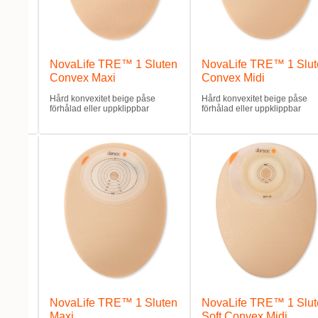
luten
NovaLife TRE™ 1 Sluten
NovaLife TRE™ 1 Slut
Convex Maxi
Convex Midi
bar.
Hård konvexitet beige påse
Hård konvexitet beige påse
förhålad eller uppklippbar
förhålad eller uppklippbar
luten
NovaLife TRE™ 1 Sluten
NovaLife TRE™ 1 Slut
Maxi
Soft Convex Midi