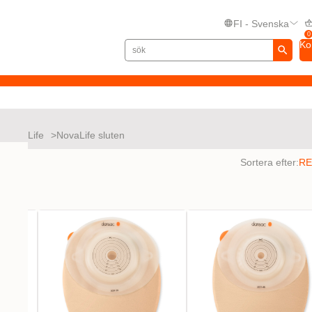
FI - Svenska
0
Ko
NovaLife
NovaLife sluten
ltat
Sortera efter: