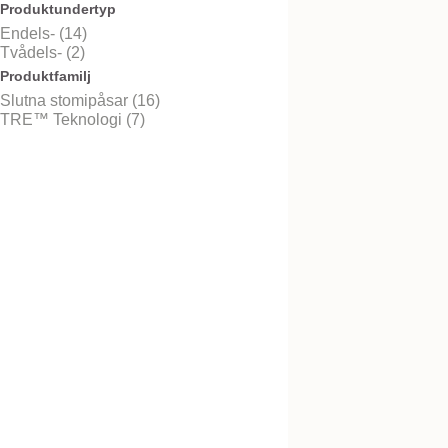
Produktundertyp
Endels- (14)
Tvådels- (2)
Produktfamilj
NovaLife TRE™ 1 S
Slutna stomipåsar (16)
Midi
TRE™ Teknologi (7)
Plan, beige påse, uppklipp
NovaLife TRE™ 1 S
Mini