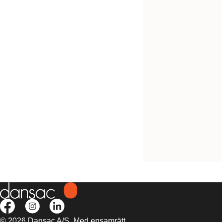
NovaLife™ 1 sluten
© 2026 Dansac A/S. Med ensamrätt.