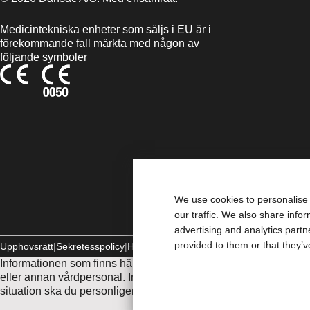
Medicintekniska enheter som säljs i EU är i
förekommande fall märkta med någon av
följande symboler
We use cookies to personalise 
our traffic. We also share info
advertising and analytics part
provided to them or that they’v
Upphovsrätt
Sekretesspolicy
Hantera Cookies
Informationen som finns här är inte avsedd som medicinsk rådgivn
eller annan vårdpersonal. Informationen här ska inte användas 
situation ska du personligen omedelbart söka medicinsk behan