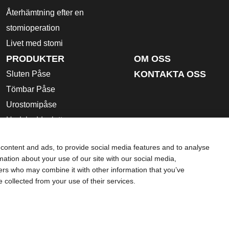
Återhämtning efter en
stomioperation
Livet med stomi
PRODUKTER
OM OSS
KONTAKTA OSS
Sluten Påse
Tömbar Påse
Urostomipåse
Hudskyddsplatta
Stomi Tillbehör
content and ads, to provide social media features and to analyse
Bruksanvisning
rmation about your use of our site with our social media,
Säkerhetsdatablad
ners who may combine it with other information that you’ve
e collected from your use of their services.
ing och är inte en ersättning för de råd du får av din personlig
som hjälp i akuta medicinska situationer. Om du är i en akut me
dling.