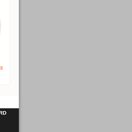
di
RD