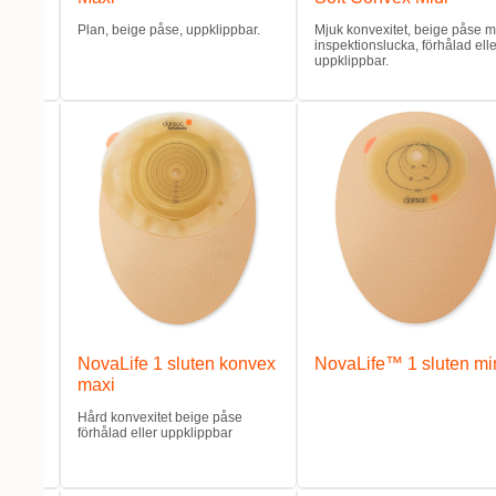
bar.
Plan, beige påse, uppklippbar.
Mjuk konvexitet, beige påse 
inspektionslucka, förhålad elle
uppklippbar.
luten
NovaLife 1 sluten konvex
NovaLife™ 1 sluten mi
maxi
se med
Hård konvexitet beige påse
eller
förhålad eller uppklippbar