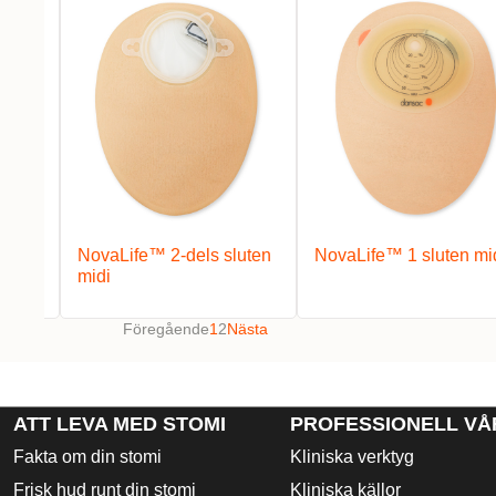
 maxi
NovaLife™ 2-dels sluten
NovaLife™ 1 sluten mi
midi
Föregående
1
2
Nästa
ATT LEVA MED STOMI
PROFESSIONELL VÅ
Fakta om din stomi
Kliniska verktyg
Frisk hud runt din stomi
Kliniska källor