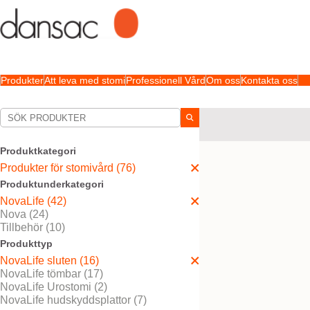
Produkter
Att leva med stomi
Professionell Vård
Om oss
Kontakta oss
Dina val:
Produkter för stomivård
Produktkategori
Ditt val matchade
16
resu
Produkter för stomivård (76)
Produktunderkategori
NovaLife (42)
Nova (24)
Tillbehör (10)
Produkttyp
NovaLife sluten (16)
NovaLife tömbar (17)
NovaLife Urostomi (2)
NovaLife hudskyddsplattor (7)