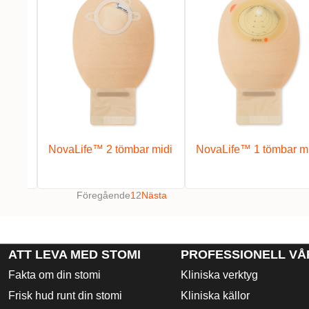
r
NovaLife™ 2 tömbar midi
NovaLife™ 1 tömbar m
Föregående
1
2
Nästa
ATT LEVA MED STOMI
PROFESSIONELL VÅ
Fakta om din stomi
Kliniska verktyg
Frisk hud runt din stomi
Kliniska källor