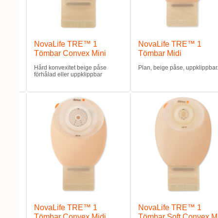
NovaLife TRE™ 1
NovaLife TRE™ 1
Tömbar Convex Mini
Tömbar Midi
bar.
Hård konvexitet beige påse
Plan, beige påse, uppklippbar
förhålad eller uppklippbar
NovaLife TRE™ 1
NovaLife TRE™ 1
i
Tömbar Convex Midi
Tömbar Soft Convex M