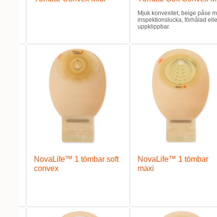
e
Mjuk konvexitet, beige påse 
inspektionslucka, förhålad elle
uppklippbar.
mbar
NovaLife™ 1 tömbar soft
NovaLife™ 1 tömbar
convex
maxi
eige
a.