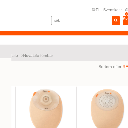
FI - Svenska
0
Ko
NovaLife
NovaLife tömbar
ltat
Sortera efter: