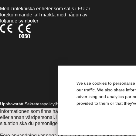
Medicintekniska enheter som säljs i EU är i
förekommande fall märkta med någon av
följande symboler
We use cookies to personalise 
our traffic. We also share info
advertising and analytics part
provided to them or that they’v
Upphovsrätt
Sekretesspolicy
Hantera Cookies
Informationen som finns här är inte avsedd som medicinsk rådgivn
eller annan vårdpersonal. Informationen här ska inte användas 
situation ska du personligen omedelbart söka medicinsk behan
Före användning var noga med att läsa användningsinstruktione