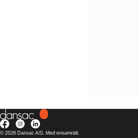
NovaLife™ 1 tömba
konvex midi
© 2026 Dansac A/S. Med ensamrätt.