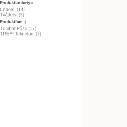
Produktundertyp
Endels- (14)
Tvådels- (3)
Produktfamilj
NovaLife TRE™ 1
Tömbar Påse (17)
Tömbar Maxi
TRE™ Teknologi (7)
Plan, beige påse, uppklipp
NovaLife TRE™ 1
Tömbar Convex Max