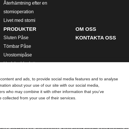
Återhämtning efter en
stomioperation
Livet med stomi
PRODUKTER
OM OSS
KONTAKTA OSS
Sluten Påse
Tömbar Påse
Urostomipåse
Hudskyddsplatta
Stomi Tillbehör
content and ads, to provide social media features and to analyse
Bruksanvisning
rmation about your use of our site with our social media,
Säkerhetsdatablad
ners who may combine it with other information that you’ve
e collected from your use of their services.
ing och är inte en ersättning för de råd du får av din personlig
som hjälp i akuta medicinska situationer. Om du är i en akut me
dling.
rna avsedda för användning, kontraindikationer försiktighetsåt