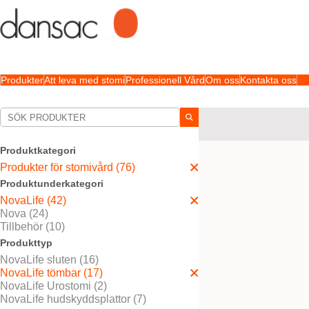
Produkter
Att leva med stomi
Professionell Vård
Om oss
Kontakta oss
Dina val:
Produkter för stomivård
Produktkategori
Ditt val matchade
17
resu
Produkter för stomivård (76)
Produktunderkategori
NovaLife (42)
Nova (24)
Tillbehör (10)
Produkttyp
NovaLife sluten (16)
NovaLife tömbar (17)
NovaLife Urostomi (2)
NovaLife hudskyddsplattor (7)