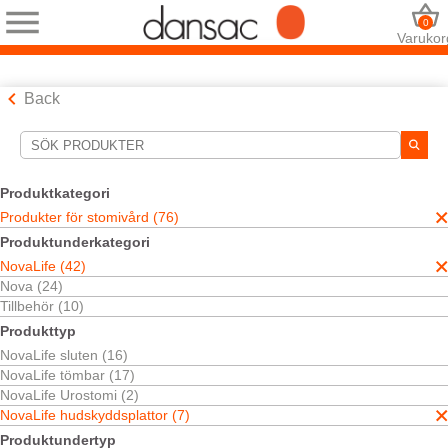
0
Varukor
Back
Sökverktyg
Dina val:
Produktkategori
Produkter för stomivård
Produkter för stomivård (76)
NovaLife
Produktunderkategori
NovaLife hudskyddsplattor
NovaLife (42)
Ditt val matchade
7
resultat
Nova (24)
Sortera efter:
Tillbehör (10)
Produkttyp
NovaLife sluten (16)
NovaLife tömbar (17)
NovaLife Urostomi (2)
NovaLife hudskyddsplattor (7)
Produktundertyp