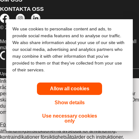
KONTAKTA OSS
© 2026 Dansac A/S. Med ensamrätt.
We use cookies to personalise content and ads, to
provide social media features and to analyse our traffic.
Medicintekniska enheter som säljs i EU är i förekommande fall
We also share information about your use of our site with
märkta med någon av följande symboler
our social media, advertising and analytics partners who
may combine it with other information that you’ve
provided to them or that they’ve collected from your use
of their services.
Upphovsrätt
Sekretesspolicy
Hantera Cookies
Informationen som finns här är inte avsedd som medicinsk
rådgivning och är inte en ersättning för de råd du får av din
Allow all cookies
personliga läkare eller annan vårdpersonal. Informationen här
ska inte användas som hjälp i akuta medicinska situationer. Om
Show details
du är i en akut medicinsk situation ska du personligen
omedelbart söka medicinsk behandling.
Use necessary cookies
only
Före användning var noga med att läsa
användningsinstruktionerna avsedda för användning,
kontraindikationer försiktighetsåtgärder och instruktioner
.