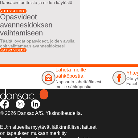
Dansacin tuotteista ja niiden käytöstä.
YHTEYSTIEDOT
Opasvideot
avannesidoksen
vaihtamiseen
Täältä löydät opasvideot, joiden avulla
opit vaihtamaan avannesidoksesi
KATSO VIDEOT
Lähetä meille
Yhte
sähköpostia
Ota y
Napsauta lähettääksesi
Faceb
meille sähköpostia
© 2026 Dansac A/S. Yksinoikeudella.
EU:n alueella myytävät lääkinnälliset laitteet
on tapauksen mukaan merkitty