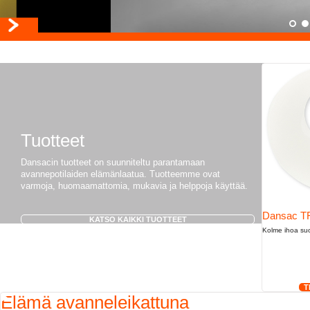
Tuotteet
Dansacin tuotteet on suunniteltu parantamaan
avannepotilaiden elämänlaatua. Tuotteemme ovat
varmoja, huomaamattomia, mukavia ja helppoja käyttää.
Dansac T
KATSO KAIKKI TUOTTEET
Kolme ihoa su
T
Elämä avanneleikattuna