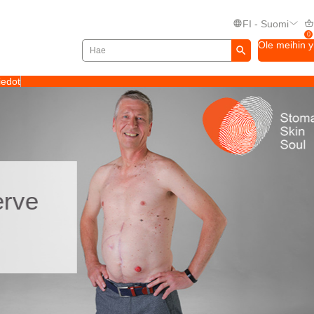
FI - Suomi
0
Ole meihin 
iedot