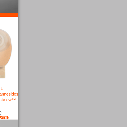
 1
vannesidos,
asiView™
e,
s.
ÄYTE