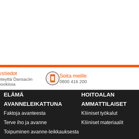
ystiedot
Soita meille
hteyttä Dansaciin
0800 416 200
ookissa
ELÄMÄ
HOITOALAN
AVANNELEIKATTUNA
AMMATTILAISET
Faktoja avanteesta
Kliiniset työkalut
Terve iho ja avanne
Kliiniset materiaalit
Toipuminen avanne-leikkauksesta