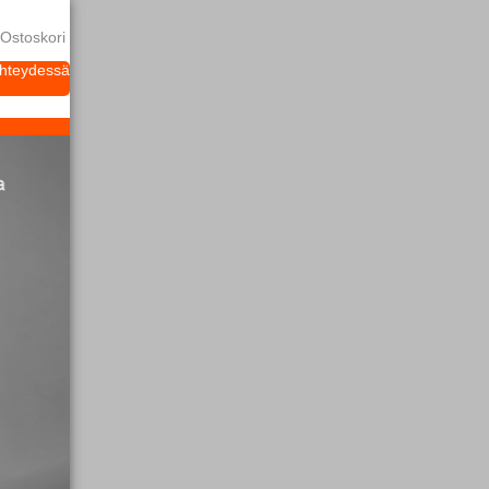
Ostoskori
yhteydessä
NovaLife TRE™ tuotevalikoima
Suunniteltu ylläpitämään ihon luonnollist
terveyttä