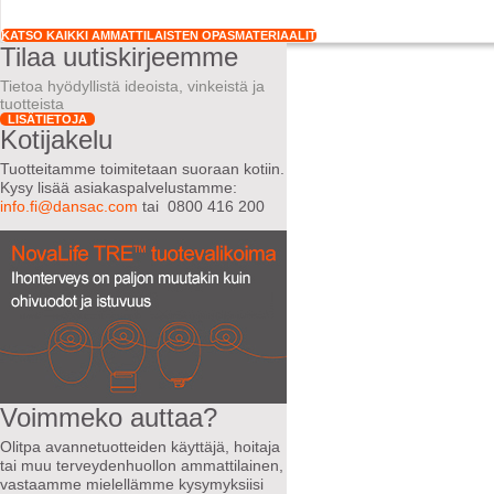
KATSO KAIKKI AMMATTILAISTEN OPASMATERIAALIT
Tilaa uutiskirjeemme
Tietoa hyödyllistä ideoista, vinkeistä ja
tuotteista
LISÄTIETOJA
Kotijakelu
Tuotteitamme toimitetaan suoraan kotiin.
Kysy lisää asiakaspalvelustamme:
info.fi@dansac.com
tai 0800 416 200
Voimmeko auttaa?
Olitpa avannetuotteiden käyttäjä, hoitaja
tai muu terveydenhuollon ammattilainen,
vastaamme mielellämme kysymyksiisi