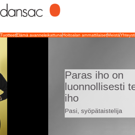
Tuotteet
Elämä avanneleikattuna
Hoitoalan ammattilaiset
Meistä
Yhteyst
Paras iho on
luonnollisesti terve
iho
Pasi, syöpätaistelija