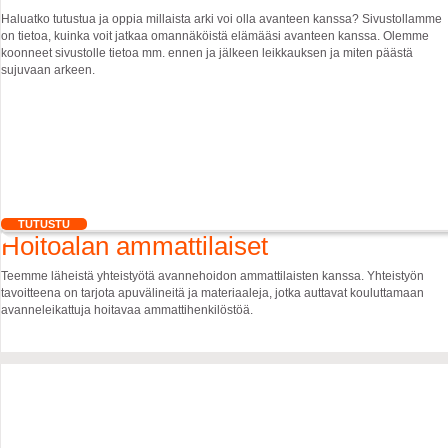
Haluatko tutustua ja oppia millaista arki voi olla avanteen kanssa? Sivustollamme
on tietoa, kuinka voit jatkaa omannäköistä elämääsi avanteen kanssa. Olemme
koonneet sivustolle tietoa mm. ennen ja jälkeen leikkauksen ja miten päästä
sujuvaan arkeen.
TUTUSTU
Hoitoalan ammattilaiset
Teemme läheistä yhteistyötä avannehoidon ammattilaisten kanssa. Yhteistyön
tavoitteena on tarjota apuvälineitä ja materiaaleja, jotka auttavat kouluttamaan
avanneleikattuja hoitavaa ammattihenkilöstöä.