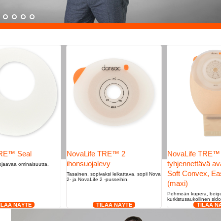
RE™ Seal
NovaLife TRE™ 2
NovaLife TRE™
ihonsuojalevy
tyhjennettävä a
ojaavaa ominaisuutta.
Soft Convex, E
Tasainen, sopivaksi leikattava, sopii Nova
2- ja NovaLife 2 -pusseihin.
(maxi)
Pehmeän kupera, beig
kurkistusaukollinen sido
ILAA NÄYTE
TILAA NÄYTE
TILAA N