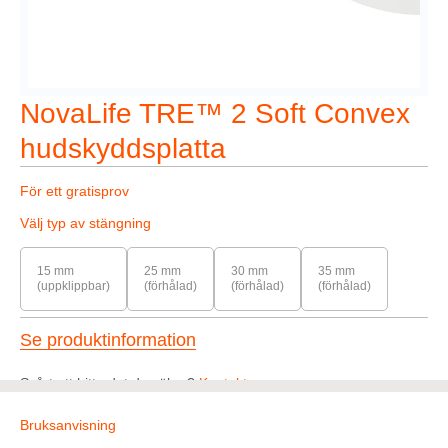
NovaLife TRE™ 2 Soft Convex
hudskyddsplatta
För ett gratisprov
Välj typ av stängning
15 mm
25 mm
30 mm
35 mm
(uppklippbar)
(förhålad)
(förhålad)
(förhålad)
Se produktinformation
Svårt att hitta det du söker?
Kontakta oss
Bruksanvisning