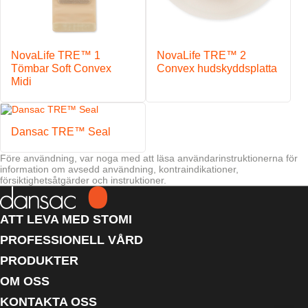
NovaLife TRE™ 1
NovaLife TRE™ 2
Tömbar Soft Convex
Convex hudskyddsplatta
Midi
Dansac TRE™ Seal
Före användning, var noga med att läsa användarinstruktionerna för
information om avsedd användning, kontraindikationer,
försiktighetsåtgärder och instruktioner.
ATT LEVA MED STOMI
PROFESSIONELL VÅRD
PRODUKTER
OM OSS
KONTAKTA OSS