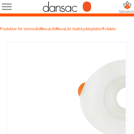
0
Varukor
Produkter för stomivård
NovaLife
NovaLife hudskyddsplattor
Tvådels-