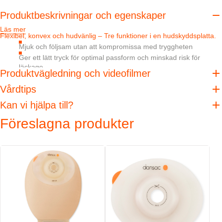
Produktbeskrivningar och egenskaper
Läs mer
Flexibel, konvex och hudvänlig – Tre funktioner i en hudskyddsplatta.
Mjuk och följsam utan att kompromissa med tryggheten
Ger ett lätt tryck för optimal passform och minskad risk för
läckage
Produktvägledning och videofilmer
Absorption, vidhäftning och pH-buffert – TRE™ hudskyddsplatta
teknologi hjälper till att hålla huden frisk
Vårdtips
Kan vi hjälpa till?
Egenskaper
Föreslagna produkter
6 mm mjuk konvexitet hjälper till att trycka in stomin i påsen och
jämna ut den peristomala huden
Säkert kopplingssystem som avger ett hörbart klick vid anslutning till
hudskyddsplattan
Flexibel kopplingsring utformad för att följa kroppskonturen -
förhindrar tryck på buken