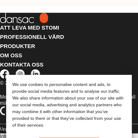
ATT LEVA MED STOMI
PROFESSIONELL VÅRD
PRODUKTER
OM OSS
KONTAKTA OSS
© 2026 Dansac A/S. Med ensamrätt.
We use cookies to personalise content and ads, to
provide social media features and to analyse our traffic.
Medicintekniska enheter som säljs i EU är i förekommande fall
We also share information about your use of our site with
märkta med någon av följande symboler
our social media, advertising and analytics partners who
may combine it with other information that you’ve
provided to them or that they’ve collected from your use
of their services.
Upphovsrätt
Sekretesspolicy
Hantera Cookies
Informationen som finns här är inte avsedd som medicinsk