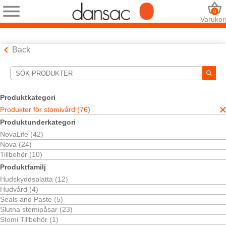
0
Varukor
Back
Sökverktyg
Dina val:
Produktkategori
Produkter för stomivård
Produkter för stomivård (76)
Ditt val matchade
76
resultat
Produktunderkategori
NovaLife (42)
Sortera efter:
Nova (24)
Tillbehör (10)
Produktfamilj
Hudskyddsplatta (12)
Hudvård (4)
Seals and Paste (5)
Slutna stomipåsar (23)
Stomi Tillbehör (1)