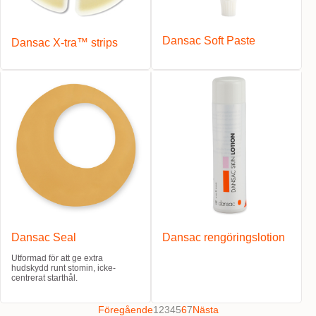
Dansac Soft Paste
Dansac X-tra™ strips
Dansac Seal
Dansac rengöringslotion
Utformad för att ge extra
hudskydd runt stomin, icke-
centrerat starthål.
Föregående
1
2
3
4
5
6
7
Nästa