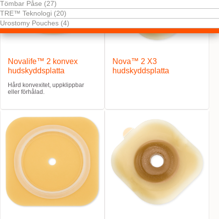
Tömbar Påse (27)
TRE™ Teknologi (20)
Urostomy Pouches (4)
Novalife™ 2 konvex
Nova™ 2 X3
hudskyddsplatta
hudskyddsplatta
Hård konvexitet, uppklippbar
eller förhålad.