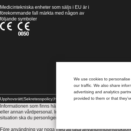
Medicintekniska enheter som säljs i EU är i
förekommande fall märkta med någon av
följande symboler
We use cookies to personalise 
our traffic. We also share info
advertising and analytics part
provided to them or that they’v
Upphovsrätt
Sekretesspolicy
Hantera Cookies
Informationen som finns här är inte avsedd som medicinsk rådgivn
eller annan vårdpersonal. Informationen här ska inte användas 
situation ska du personligen omedelbart söka medicinsk behan
Före användning var noga med att läsa användningsinstruktione