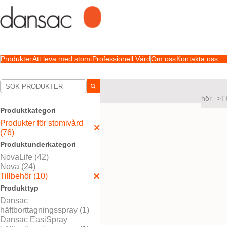
Produkter
Att leva med stomi
Professionell Vård
Om oss
Kontakta oss
Dina val:
Produkter för stomivård
Tillbehör
T
Produktkategori
Ditt val matchade
1
resultat
Produkter för stomivård
(76)
Produktunderkategori
NovaLife (42)
Dansac TRE™
Nova (24)
Seal
Tillbehör (10)
Produkttyp
Hudskydd i tre
nivåer.
Dansac
häftborttagningsspray (1)
Dansac EasiSpray