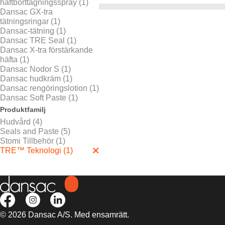
häftborttagningsspray (1)
Dansac GX-tra
tätningsringar (1)
Dansac-tätning (1)
Dansac TRE Seal (1)
Dansac X-tra förstärkande
häfta (1)
Dansac Nodor S (1)
Dansac hudkräm (1)
Dansac rengöringslotion (1)
Dansac Soft Paste (1)
Produktfamilj
Hudvård (4)
Seals and Paste (5)
Stomi Tillbehör (1)
TRE™ Teknologi (1)
© 2026 Dansac A/S. Med ensamrätt.