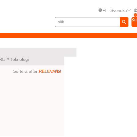
FI - Svenska
0
Ko
RE™ Teknologi
Sortera efter: