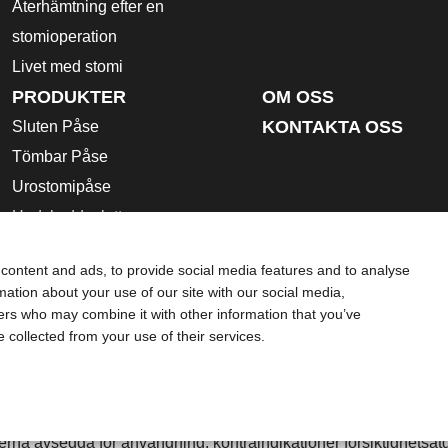
Återhämtning efter en
stomioperation
Livet med stomi
PRODUKTER
OM OSS
KONTAKTA OSS
Sluten Påse
Tömbar Påse
Urostomipåse
Hudskyddsplatta
Stomi Tillbehör
content and ads, to provide social media features and to analyse
Bruksanvisning
rmation about your use of our site with our social media,
Säkerhetsdatablad
ners who may combine it with other information that you’ve
e collected from your use of their services.
ing och är inte en ersättning för de råd du får av din personlig
som hjälp i akuta medicinska situationer. Om du är i en akut me
dling.
rna avsedda för användning, kontraindikationer försiktighetsåt