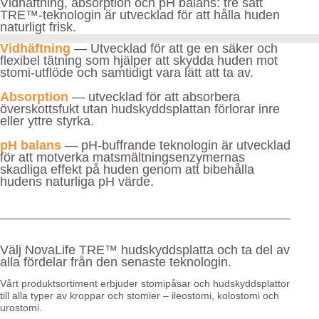
Vidhäftning, absorption och pH balans: tre sätt
TRE™-teknologin är utvecklad för att hålla huden
naturligt frisk.
Vidhäftning
— Utvecklad för att ge en säker och
flexibel tätning som hjälper att skydda huden mot
stomi-utflöde och samtidigt vara lätt att ta av.
Absorption
— utvecklad för att absorbera
överskottsfukt utan hudskyddsplattan förlorar inre
eller yttre styrka.
pH balans
— pH-buffrande teknologin är utvecklad
för att motverka matsmältningsenzymernas
skadliga effekt på huden genom att bibehålla
hudens naturliga pH värde.
Välj NovaLife TRE™ hudskyddsplatta och ta del av
alla fördelar från den senaste teknologin.
Vårt produktsortiment erbjuder stomipåsar och hudskyddsplattor
till alla typer av kroppar och stomier – ileostomi, kolostomi och
urostomi.