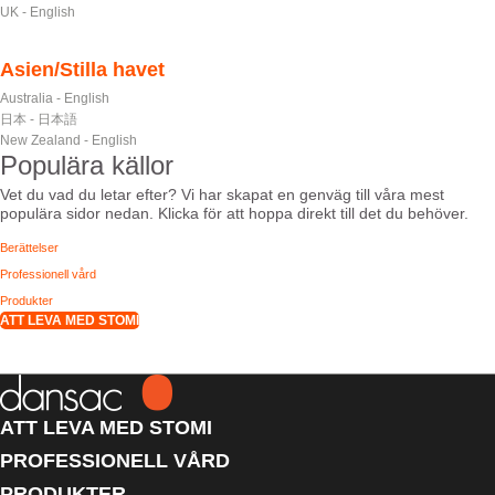
UK - English
Asien/Stilla havet
Australia - English
日本 - 日本語
New Zealand - English
Populära källor
Vet du vad du letar efter? Vi har skapat en genväg till våra mest
populära sidor nedan. Klicka för att hoppa direkt till det du behöver.
Berättelser
Professionell vård
Produkter
ATT LEVA MED STOMI
ATT LEVA MED STOMI
PROFESSIONELL VÅRD
PRODUKTER