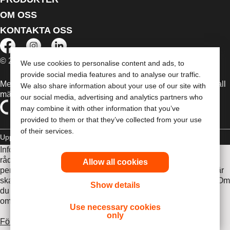
OM OSS
KONTAKTA OSS
© 2026 Dansac A/S. Med ensamrätt.
We use cookies to personalise content and ads, to
provide social media features and to analyse our traffic.
Medicintekniska enheter som säljs i EU är i förekommande fall
We also share information about your use of our site with
märkta med någon av följande symboler
our social media, advertising and analytics partners who
may combine it with other information that you’ve
provided to them or that they’ve collected from your use
of their services.
Upphovsrätt
Sekretesspolicy
Hantera Cookies
Informationen som finns här är inte avsedd som medicinsk
rådgivning och är inte en ersättning för de råd du får av din
Allow all cookies
personliga läkare eller annan vårdpersonal. Informationen här
ska inte användas som hjälp i akuta medicinska situationer. Om
Show details
du är i en akut medicinsk situation ska du personligen
omedelbart söka medicinsk behandling.
Use necessary cookies
only
Före användning var noga med att läsa