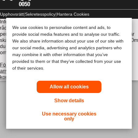
Upphovsrätt
Sekretesspolicy
Hantera Cookies
Informationen som finns här är inte avsedd som medicinsk
We use cookies to personalise content and ads, to
rådgivning och är inte en ersättning för de råd du får av din
personliga läkare eller annan vårdpersonal. Informationen här
provide social media features and to analyse our traffic.
ska inte användas som hjälp i akuta medicinska situationer. Om
We also share information about your use of our site with
du är i en akut medicinsk situation ska du personligen
our social media, advertising and analytics partners who
omedelbart söka medicinsk behandling.
may combine it with other information that you’ve
provided to them or that they’ve collected from your use
Före användning var noga med att läsa
of their services.
användningsinstruktionerna avsedda för användning,
kontraindikationer försiktighetsåtgärder och instruktioner
.
Allow all cookies
Show details
Use necessary cookies
only