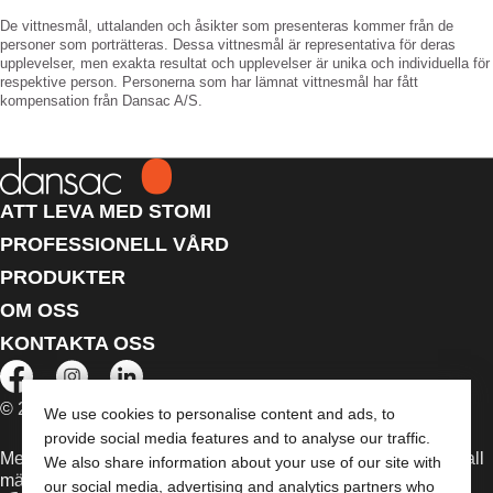
De vittnesmål, uttalanden och åsikter som presenteras kommer från de
personer som porträtteras. Dessa vittnesmål är representativa för deras
upplevelser, men exakta resultat och upplevelser är unika och individuella för
respektive person. Personerna som har lämnat vittnesmål har fått
kompensation från Dansac A/S.
ATT LEVA MED STOMI
PROFESSIONELL VÅRD
PRODUKTER
OM OSS
KONTAKTA OSS
© 2026 Dansac A/S. Med ensamrätt.
We use cookies to personalise content and ads, to
provide social media features and to analyse our traffic.
Medicintekniska enheter som säljs i EU är i förekommande fall
We also share information about your use of our site with
märkta med någon av följande symboler
our social media, advertising and analytics partners who