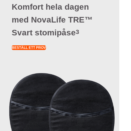
Komfort hela dagen
med NovaLife TRE™
Svart stomipåse
3
BESTÄLL ETT PROV