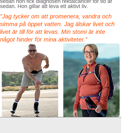
sedan hon fick diagnosen rektalcancer för tio år
sedan. Hon gillar att leva ett aktivt liv.
”Jag tycker om att promenera, vandra och
simma på öppet vatten. Jag älskar livet och
livet är till för att levas. Min stomi är inte
något hinder för mina aktiviteter.”