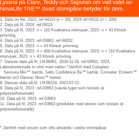
Lyssna på Clare, Teddy och Sapuran om vad valet av
NovaLife TRE™ Svart stomipåse betyder för dem.
1. Data on file, 2022: ref-04110 (n = 30), 2024 ref-04111 (n = 200)
2. Data på fil, 2024: ref-04111
3. Data på fil, 2023: n = 110 Kvalitativa intervjuer; 2023: n = 43 Klinisk
prövning.
4. Data på fil, 2023: ref-03863, ref-04032
5. Data på fil, 2023: n = 43 Klinisk prövning
6. Data på fil, 2023: n = 459 Kvalitativa intervjuer, 2023: n = 110 Kvalitativa
intervjuer, 2023: n = 43 Klinisk prövning
7. Dansac-data på fil, LN-06901, 2024-11-24. ref-04051, 2024,
Laboratoriestudie in vitro med vatten *Jämfört med Coloplast
Sensura Mio™ barriär, Salts Confidence Be™ barriär, Convatec Esteem™
barriär och Dansac Nova™ barriär.
8. Dansac-data på fil, LN-06224, 2022-07-22.
9. Data på fil, 2023: ref-03863 (vävda tyger som testats är
polyesterbaserade)
10. Data på fil, 2023: ref-03863
11. Data på fil, 2023: ref-03863 (produkter med woven som testats är
polyesterbaserade)
* Jämfört med woven som ofta används i andra stomipåsar.