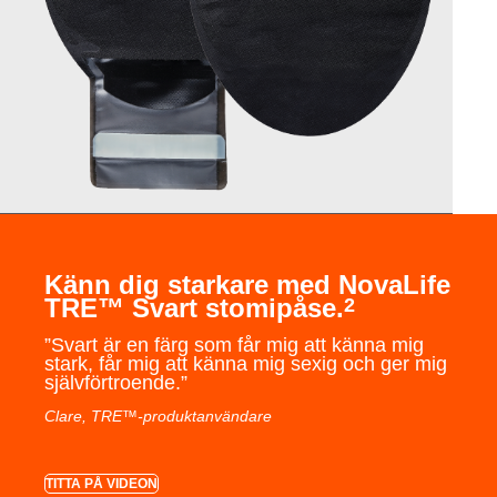
Känn dig starkare med NovaLife
TRE™ Svart stomipåse.
2
”Svart är en färg som får mig att känna mig
stark, får mig att känna mig sexig och ger mig
självförtroende.”
Clare, TRE™-produktanvändare
TITTA PÅ VIDEON