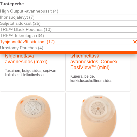
Tuoteperhe
High Output -avannepussit (4)
Ihonsuojalevyt (7)
Suljetut sidokset (26)
TRE™ Black Pouches (10)
TRE™ Teknologia (34)
Tyhjennettävät sidokset (17)
Urostomy Pouches (4)
NovaLife TRE™ 1
NovaLife TRE™ 1
tyhjennettävä
tyhjennettävä
avannesidos (maxi)
avannesidos, Convex,
EasiView™ (mini)
Tasainen, beige sidos, sopivan
kokoiseksi leikattavissa.
Kupera, beige,
kurkistusaukollinen sidos.