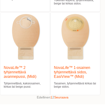
Tukevan kupera, tyhjennettävä,
beige tai kirkas sidos.
NovaLife™ 2
NovaLife™ 1-osainen
tyhjennettävä
tyhjennettävä sidos,
avannepussi, (Midi)
EasiView™ (Midi)
Tyhjennettävä, kaksiosainen,
Tasainen, tyhjennettävä kirkas tai
kirkas tai beige pussi.
beige sidos.
Edellinen
1
2
Seuraava