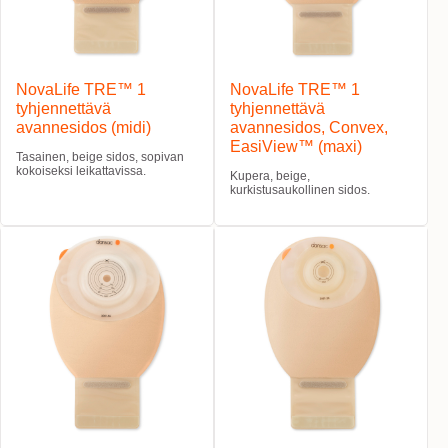
NovaLife TRE™ 1
NovaLife TRE™ 1
tyhjennettävä
tyhjennettävä
avannesidos (midi)
avannesidos, Convex,
EasiView™ (maxi)
Tasainen, beige sidos, sopivan
kokoiseksi leikattavissa.
Kupera, beige,
kurkistusaukollinen sidos.