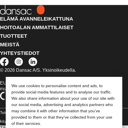
ELÄMÄ AVANNELEIKATTUNA
HOITOALAN AMMATTILAISET
TUOTTEET
MEISTÄ
YHTEYSTIEDOT
© 2026 Dansac A/S. Yksinoikeudella.
EU:n alueella myytävät lääkinnälliset laitteet on tapauksen
We use cookies to personalise content and ads, to
mukaan merkitty jommallakummalla seuraavista symboleista
provide social media features and to analyse our traffic.
We also share information about your use of our site with
our social media, advertising and analytics partners who
may combine it with other information that you’ve
Tekijänoikeudelliset tiedot /
provided to them or that they’ve collected from your use
käyttäjäehdot
Vaatimustenmukaisuusvakuutus
Evästeet
of their services.