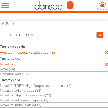
0
Ostosko
Back
Hakutyökalut
Valintasi:
Tuotekategoria
Avanteen hoitoa tukevat tuotteet
Avanteen hoitoa tukevat tuotteet (93)
NovaLife
Tuoteluokka
Tyhjennettävät sidokset
NovaLife (58)
Valintasi vastasi
17
tuloksia
Nova (24)
Järjestä:
Lisätarvikkeet (11)
Tuotetyyppi
NovaLife TRE™ High Output -avannepussit (4)
NovaLife suljettu sidos (21)
NovaLife tyhjennettävä sidos (22)
NovaLife virtsa-avannepussi (4)
NovaLife ihonsuojalevyt (7)