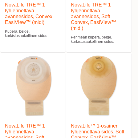
NovaLife TRE™ 1
NovaLife TRE™ 1
tyhjennettävä
tyhjennettävä
avannesidos, Convex,
avannesidos, Soft
EasiView™ (midi)
Convex, EasiView™
(midi)
Kupera, beige,
kurkistusaukollinen sidos.
Pehmeän kupera, beige,
kurkistusaukollinen sidos.
NovaLife TRE™ 1
NovaLife™ 1-osainen
tyhjennettävä
tyhjennettävä sidos, Soft
avannesidos, Soft
Convex, EasiView™