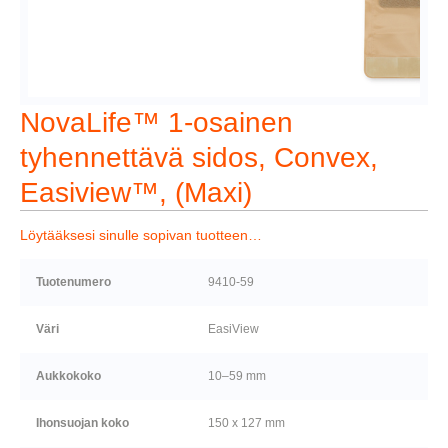
NovaLife™ 1-osainen
tyhennettävä sidos, Convex,
Easiview™, (Maxi)
Löytääksesi sinulle sopivan tuotteen…
Tuotenumero
9410-59
Väri
EasiView
Aukkokoko
10–59 mm
Ihonsuojan koko
150 x 127 mm