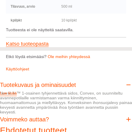
Tilavuus, arvio
500 ml
kpl/pkt
10 kpl/pkt
Tuotteesta ei ole näytteitä saatavilla.
Katso tuoteopasta
Etkö löydä etsimääsi?
Ole meihin yhteydessä
Käyttöohjeet
Tuotekuvaus ja ominaisuudet
NovaLife™ 1-osainen tyhjennettävä sidos, Convex, on suunniteltu
Lue lisää
avannepotilaille varmistamaan varma kiinnittyminen,
huomaamattomuus ja miellyttävyys. Konveksinen ihonsuojalevy painaa
kevyesti avannetta ympäröivää ihoa työntäen avannetta pussiin
kevyesti.
Voimmeko auttaa?
Ominaisuudet
Ehdotetut tuotteet
6 mm kova kuperuus auttaa avanteen työntämisessä pussiin