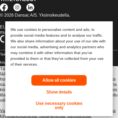
© 2026 Dansac A/S. Yksinoikeudella.
EU:n alueella myytävät lääkinnälliset laitteet on tapauksen
We use cookies to personalise content and ads, to
mukaan merkitty jommallakummalla seuraavista symboleista
provide social media features and to analyse our traffic.
We also share information about your use of our site with
our social media, advertising and analytics partners who
may combine it with other information that you’ve
Tekijänoikeudelliset tiedot /
provided to them or that they’ve collected from your use
käyttäjäehdot
Vaatimustenmukaisuusvakuutus
Evästeet
of their services.
Tässä sivustossa esitettyjä tietoja ei ole tarkoitettu
lääketieteelliseksi neuvonnaksi eikä korvaamaan sinua
hoitavalta lääkäriltä tai muilta terveydenhuollon ammattilaisilta
Allow all cookies
saamiasi ohjeita. Tämän sivuston tietoja ei saa käyttää ohjeina
kiireellistä lääketieteellistä hoitoa edellyttävissä tilanteissa. Jos
Show details
tilanteesi edellyttää kiireellistä lääketieteellistä hoitoa, hakeudu
välittömästi lääkäriin.
Use necessary cookies
only
Varmista, että luet ennen käyttöä Käyttöohjeen, jossa on tietoa
käyttötarkoituksesta, vasta-aiheista, varoituksista,