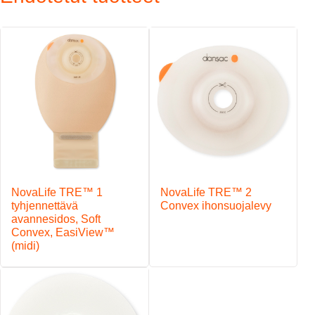
GX-hydrokolloidisuoja on hellävarainen iholle
Ovaalinmuotoinen suojalevy on paksuin avanteen ympärillä ja
ohenee reunoja kohti
Pienempi pussialue ihonsuojalevyn yläpuolella estää pussia
roikkumasta eteenpäin
Tarrasulkija sulautuu huomaamattomasti avennesidoksen muotoon
Porrastetut sulkulevyt helpottavat käsittelyä, tyhjennystä ja
puhdistusta
®
Pitävä VELCRO
Brand-kiinnitys
NovaLife™-suodatin auttaa minimoimaan pussin palloontumisen
vaaran
Pehmeä ja vettä hylkivä pinta
EasiView™-ikkuna avanteen helppoon tarkasteluun
NovaLife TRE™ 1
NovaLife TRE™ 2
tyhjennettävä
Convex ihonsuojalevy
avannesidos, Soft
Convex, EasiView™
(midi)