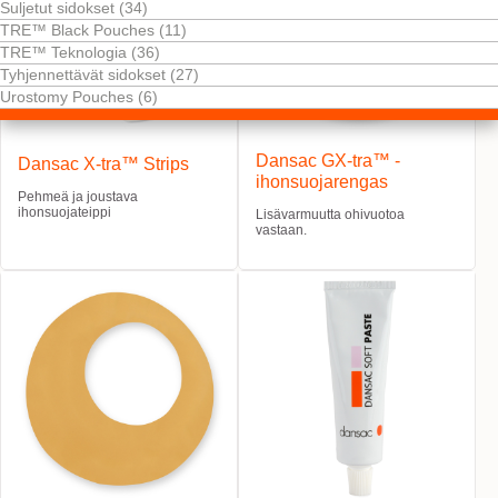
Suljetut sidokset (34)
TRE™ Black Pouches (11)
TRE™ Teknologia (36)
Tyhjennettävät sidokset (27)
Urostomy Pouches (6)
Dansac GX-tra™ -
Dansac X-tra™ Strips
ihonsuojarengas
Pehmeä ja joustava
ihonsuojateippi
Lisävarmuutta ohivuotoa
vastaan.