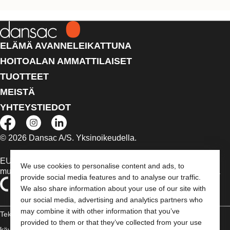
ELÄMÄ AVANNELEIKATTUNA
HOITOALAN AMMATTILAISET
TUOTTEET
MEISTÄ
YHTEYSTIEDOT
© 2026 Dansac A/S. Yksinoikeudella.
EU:n alueella myytävät lääkinnälliset laitteet on tapauksen
We use cookies to personalise content and ads, to
mukaan merkitty jommallakummalla seuraavista symboleista
provide social media features and to analyse our traffic.
We also share information about your use of our site with
our social media, advertising and analytics partners who
may combine it with other information that you’ve
Tekijänoikeudelliset tiedot /
provided to them or that they’ve collected from your use
käyttäjäehdot
Vaatimustenmukaisuusvakuutus
Evästeet