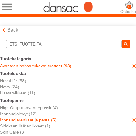
0
Ostosko
Back
Hakutyökalut
Valintasi:
Tuotekategoria
Avanteen hoitoa tukevat tuotteet
Avanteen hoitoa tukevat tuotteet (93)
Ihonsuojarenkaat ja pasta
Tuoteluokka
Valintasi vastasi
5
tuloksia
NovaLife (58)
Järjestä:
Nova (24)
Lisätarvikkeet (11)
Tuoteperhe
High Output -avannepussit (4)
Ihonsuojalevyt (12)
Ihonsuojarenkaat ja pasta (5)
Sidoksen lisätarvikkeet (1)
Skin Care (3)