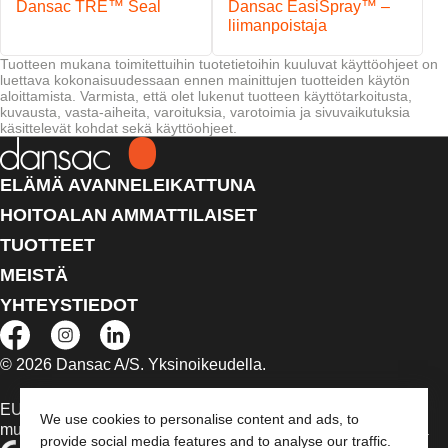
Dansac TRE™ Seal
Dansac EasiSpray™ –
liimanpoistaja
Tuotteen mukana toimitettuihin tuotetietoihin kuuluvat käyttöohjeet on
luettava kokonaisuudessaan ennen mainittujen tuotteiden käytön
aloittamista. Varmista, että olet lukenut tuotteen käyttötarkoitusta,
kuvausta, vasta-aiheita, varoituksia, varotoimia ja sivuvaikutuksia
käsittelevät kohdat sekä käyttöohjeet.
ELÄMÄ AVANNELEIKATTUNA
HOITOALAN AMMATTILAISET
TUOTTEET
MEISTÄ
YHTEYSTIEDOT
© 2026 Dansac A/S. Yksinoikeudella.
EU:n alueella myytävät lääkinnälliset laitteet on tapauksen
We use cookies to personalise content and ads, to
mukaan merkitty jommallakummalla seuraavista symboleista
provide social media features and to analyse our traffic.