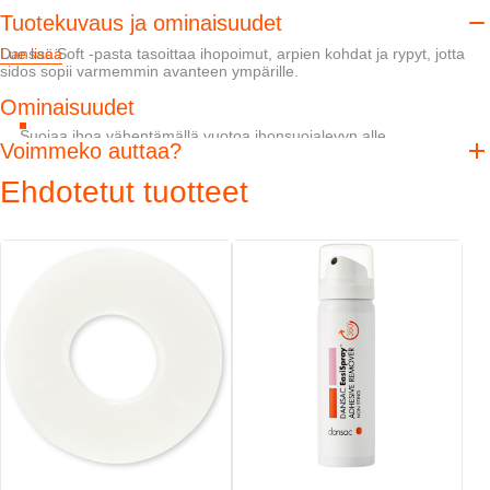
Tuotekuvaus ja ominaisuudet
Dansac Soft ‑pasta tasoittaa ihopoimut, arpien kohdat ja rypyt, jotta
Lue lisää
sidos sopii varmemmin avanteen ympärille.
Ominaisuudet
Suojaa ihoa vähentämällä vuotoa ihonsuojalevyn alle
Voimmeko auttaa?
Voidaan asettaa suoraan kuivalle iholle tai ihonsuojalevyyn kostealla
sormella tai lastalla
Ehdotetut tuotteet
Voidaan käyttää yhdessä Dansac-ihonsuojarenkaan tai Dansac GX-
tra ‑ihonsuojarenkaan kanssa