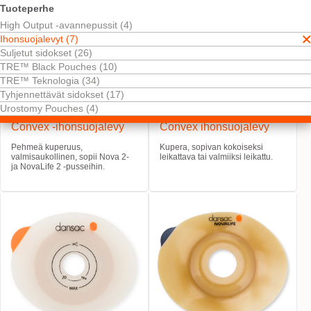
Tuoteperhe
High Output -avannepussit (4)
Ihonsuojalevyt (7)
Suljetut sidokset (26)
TRE™ Black Pouches (10)
TRE™ Teknologia (34)
Tyhjennettävät sidokset (17)
Urostomy Pouches (4)
NovaLife TRE™ 2 Soft
NovaLife TRE™ 2
Convex -ihonsuojalevy
Convex ihonsuojalevy
Pehmeä kuperuus,
Kupera, sopivan kokoiseksi
valmisaukollinen, sopii Nova 2-
leikattava tai valmiiksi leikattu.
ja NovaLife 2 ‑pusseihin.