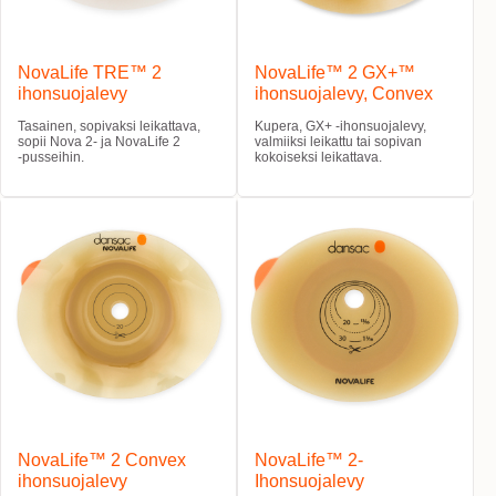
NovaLife TRE™ 2
NovaLife™ 2 GX+™
ihonsuojalevy
ihonsuojalevy, Convex
Tasainen, sopivaksi leikattava,
Kupera, GX+ -ihonsuojalevy,
sopii Nova 2- ja NovaLife 2
valmiiksi leikattu tai sopivan
‑pusseihin.
kokoiseksi leikattava.
NovaLife™ 2 Convex
NovaLife™ 2-
ihonsuojalevy
Ihonsuojalevy