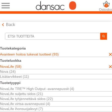
0
Ostosko
Back
Hakutyökalut
Valintasi:
Tuotekategoria
Avanteen hoitoa tukevat tuotteet
Avanteen hoitoa tukevat tuotteet (93)
NovaLife
Tuoteluokka
Ihonsuojalevyt
NovaLife (58)
Valintasi vastasi
7
tuloksia
Nova (24)
Järjestä:
Lisätarvikkeet (11)
Tuotetyyppi
NovaLife TRE™ High Output -avannepussit (4)
NovaLife suljettu sidos (21)
NovaLife tyhjennettävä sidos (22)
NovaLife virtsa-avannepussi (4)
NovaLife ihonsuojalevyt (7)