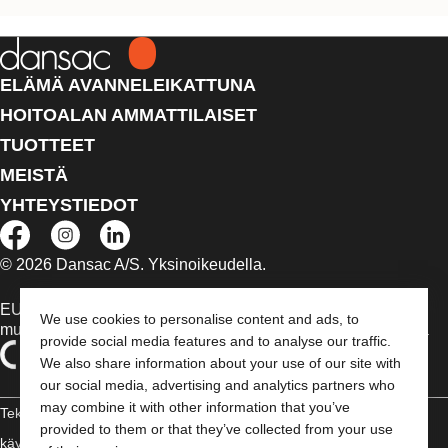
ELÄMÄ AVANNELEIKATTUNA
HOITOALAN AMMATTILAISET
TUOTTEET
MEISTÄ
YHTEYSTIEDOT
© 2026 Dansac A/S. Yksinoikeudella.
EU:n alueella myytävät lääkinnälliset laitteet on tapauksen
We use cookies to personalise content and ads, to
mukaan merkitty jommallakummalla seuraavista symboleista
provide social media features and to analyse our traffic.
We also share information about your use of our site with
our social media, advertising and analytics partners who
may combine it with other information that you’ve
Tekijänoikeudelliset tiedot /
provided to them or that they’ve collected from your use
käyttäjäehdot
Vaatimustenmukaisuusvakuutus
Evästeet