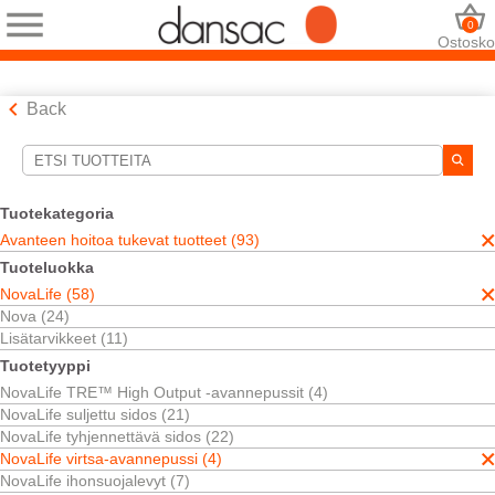
0
Ostosko
Back
Hakutyökalut
Valintasi:
Tuotekategoria
Avanteen hoitoa tukevat tuotteet
Avanteen hoitoa tukevat tuotteet (93)
NovaLife
Tuoteluokka
NovaLife virtsa-avannepussi
NovaLife (58)
Valintasi vastasi
4
tuloksia
Nova (24)
Järjestä:
Lisätarvikkeet (11)
Tuotetyyppi
NovaLife TRE™ High Output -avannepussit (4)
NovaLife suljettu sidos (21)
NovaLife tyhjennettävä sidos (22)
NovaLife virtsa-avannepussi (4)
NovaLife ihonsuojalevyt (7)