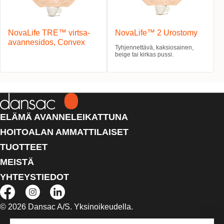
NovaLife TRE™ virtsa-
NovaLife™ 2 Urostomy
avannesidos, Convex
Tyhjennettävä, kaksiosainen,
beige tai kirkas pussi.
ELÄMÄ AVANNELEIKATTUNA
HOITOALAN AMMATTILAISET
TUOTTEET
MEISTÄ
YHTEYSTIEDOT
© 2026 Dansac A/S. Yksinoikeudella.