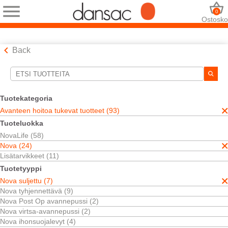
0
Ostosko
Back
Hakutyökalut
Valintasi:
Tuotekategoria
Avanteen hoitoa tukevat tuotteet
Avanteen hoitoa tukevat tuotteet (93)
Nova
Tuoteluokka
Nova suljettu
NovaLife (58)
Suljetut sidokset
Nova (24)
Valintasi vastasi
7
tuloksia
Lisätarvikkeet (11)
Järjestä:
Tuotetyyppi
Nova suljettu (7)
Nova tyhjennettävä (9)
Nova Post Op avannepussi (2)
Nova virtsa-avannepussi (2)
Nova ihonsuojalevyt (4)