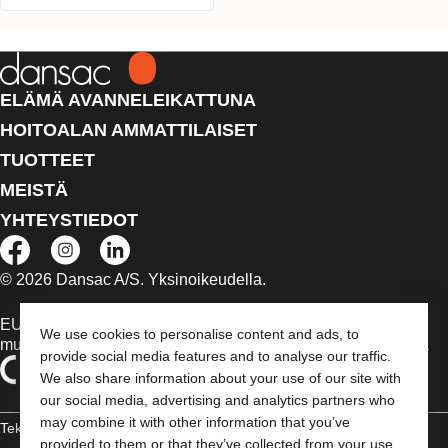
ELÄMÄ AVANNELEIKATTUNA
HOITOALAN AMMATTILAISET
TUOTTEET
MEISTÄ
YHTEYSTIEDOT
© 2026 Dansac A/S. Yksinoikeudella.
EU:n alueella myytävät lääkinnälliset laitteet on tapauksen
We use cookies to personalise content and ads, to
mukaan merkitty jommallakummalla seuraavista symboleista
provide social media features and to analyse our traffic.
We also share information about your use of our site with
our social media, advertising and analytics partners who
may combine it with other information that you’ve
Tekijänoikeudelliset tiedot /
provided to them or that they’ve collected from your use