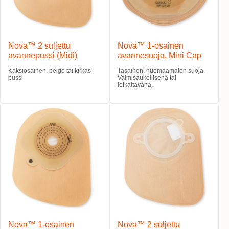
Nova™ 2 suljettu
Nova™ 1-osainen
avannepussi (Midi)
avannesuoja, Mini Cap
Kaksiosainen, beige tai kirkas
Tasainen, huomaamaton suoja.
pussi.
Valmisaukollisena tai
leikattavana.
Nova™ 1-osainen
Nova™ 2 suljettu