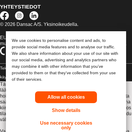
YHTEYSTIEDOT
© 2026 Dansac A/S. Yksinoikeudella.
EU:n alueella myytävät lääkinnälliset laitteet on tapauksen
We use cookies to personalise content and ads, to
mukaan merkitty jommallakummalla seuraavista symboleista
provide social media features and to analyse our traffic.
We also share information about your use of our site with
our social media, advertising and analytics partners who
may combine it with other information that you’ve
Tekijänoikeudelliset tiedot /
provided to them or that they’ve collected from your use
käyttäjäehdot
Vaatimustenmukaisuusvakuutus
Evästeet
of their services.
Tässä sivustossa esitettyjä tietoja ei ole tarkoitettu
lääketieteelliseksi neuvonnaksi eikä korvaamaan sinua
hoitavalta lääkäriltä tai muilta terveydenhuollon ammattilaisilta
Allow all cookies
saamiasi ohjeita. Tämän sivuston tietoja ei saa käyttää ohjeina
kiireellistä lääketieteellistä hoitoa edellyttävissä tilanteissa. Jos
Show details
tilanteesi edellyttää kiireellistä lääketieteellistä hoitoa, hakeudu
välittömästi lääkäriin.
Use necessary cookies
only
Varmista, että luet ennen käyttöä Käyttöohjeen, jossa on tietoa