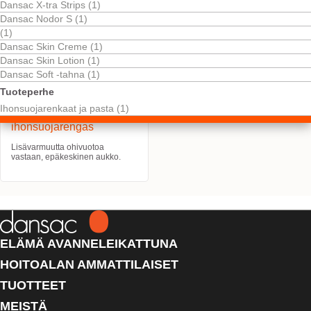
Dansac X-tra Strips (1)
Dansac Nodor S (1)
(1)
Dansac Skin Creme (1)
Dansac Skin Lotion (1)
Dansac Soft ‑tahna (1)
Tuoteperhe
Ihonsuojarenkaat ja pasta (1)
Dansac Seal
ihonsuojarengas
Lisävarmuutta ohivuotoa
vastaan, epäkeskinen aukko.
ELÄMÄ AVANNELEIKATTUNA
HOITOALAN AMMATTILAISET
TUOTTEET
MEISTÄ