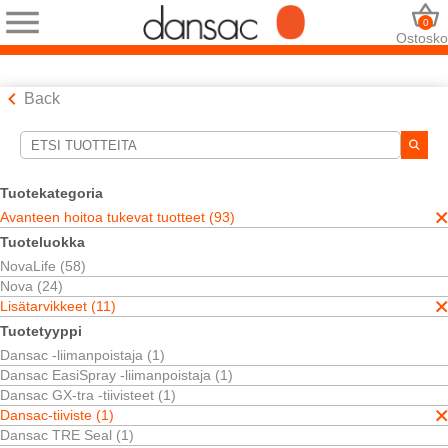
0
Ostosko
Back
Hakutyökalut
Valintasi:
Tuotekategoria
Avanteen hoitoa tukevat tuotteet
Avanteen hoitoa tukevat tuotteet (93)
Lisätarvikkeet
Tuoteluokka
Dansac-tiiviste
NovaLife (58)
Valintasi vastasi
1
tuloksia
Nova (24)
Järjestä:
Lisätarvikkeet (11)
Tuotetyyppi
Dansac -liimanpoistaja (1)
Dansac EasiSpray -liimanpoistaja (1)
Dansac GX-tra -tiivisteet (1)
Dansac-tiiviste (1)
Dansac TRE Seal (1)