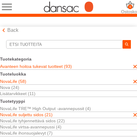
0
Ostosko
Back
Hakutyökalut
Valintasi:
Tuotekategoria
Avanteen hoitoa tukevat tuotteet
Avanteen hoitoa tukevat tuotteet (93)
NovaLife
Tuoteluokka
NovaLife suljettu sidos
NovaLife (58)
TRE™ Black Pouches
Nova (24)
Valintasi vastasi
5
tuloksia
Lisätarvikkeet (11)
Järjestä:
Tuotetyyppi
NovaLife TRE™ High Output -avannepussit (4)
NovaLife suljettu sidos (21)
NovaLife tyhjennettävä sidos (22)
NovaLife virtsa-avannepussi (4)
NovaLife ihonsuojalevyt (7)