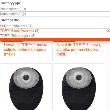
Tuotetyyppi
Yksiosainen (19)
Kaksiosainen (2)
Tuoteperhe
Suljetut sidokset (21)
TRE™ Black Pouches (5)
TRE™ Teknologia (12)
Kokeile ilmaiseksi
Kokeile ilmaiseksi
NovaLife TRE™ 1 musta,
NovaLife TRE™ 1 musta,
suljettu, pehmeä kupera
suljettu, pehmeä kupera
(maxi)
(midi)