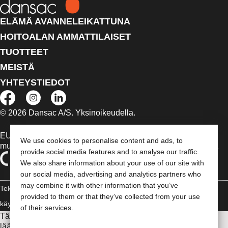
ELÄMÄ AVANNELEIKATTUNA
HOITOALAN AMMATTILAISET
TUOTTEET
MEISTÄ
YHTEYSTIEDOT
© 2026 Dansac A/S. Yksinoikeudella.
EU:n alueella myytävät lääkinnälliset laitteet on tapauksen
We use cookies to personalise content and ads, to
mukaan merkitty jommallakummalla seuraavista symboleista
provide social media features and to analyse our traffic.
We also share information about your use of our site with
our social media, advertising and analytics partners who
may combine it with other information that you’ve
Tekijänoikeudelliset tiedot /
provided to them or that they’ve collected from your use
käyttäjäehdot
Vaatimustenmukaisuusvakuutus
Evästeet
of their services.
Tässä sivustossa esitettyjä tietoja ei ole tarkoitettu
lääketieteelliseksi neuvonnaksi eikä korvaamaan sinua