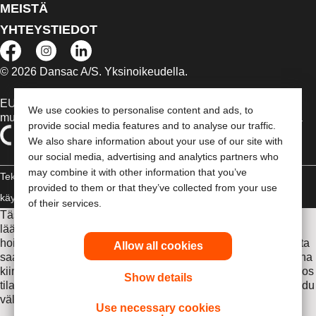
MEISTÄ
YHTEYSTIEDOT
© 2026 Dansac A/S. Yksinoikeudella.
EU:n alueella myytävät lääkinnälliset laitteet on tapauksen
We use cookies to personalise content and ads, to
mukaan merkitty jommallakummalla seuraavista symboleista
provide social media features and to analyse our traffic.
We also share information about your use of our site with
our social media, advertising and analytics partners who
may combine it with other information that you’ve
Tekijänoikeudelliset tiedot /
provided to them or that they’ve collected from your use
käyttäjäehdot
Vaatimustenmukaisuusvakuutus
Evästeet
of their services.
Tässä sivustossa esitettyjä tietoja ei ole tarkoitettu
lääketieteelliseksi neuvonnaksi eikä korvaamaan sinua
hoitavalta lääkäriltä tai muilta terveydenhuollon ammattilaisilta
Allow all cookies
saamiasi ohjeita. Tämän sivuston tietoja ei saa käyttää ohjeina
kiireellistä lääketieteellistä hoitoa edellyttävissä tilanteissa. Jos
Show details
tilanteesi edellyttää kiireellistä lääketieteellistä hoitoa, hakeudu
välittömästi lääkäriin.
Use necessary cookies