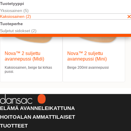
Tuotetyyppi
Yksiosainen (5)
Kaksiosainen (2)
Tuoteperhe
Suljetut sidokset (2)
Nova™ 2 suljettu
Nova™ 2 suljettu
avannepussi (Midi)
avannepussi (Mini)
Kaksiosainen, beige tai kirkas
Beige 200ml avannepussi
pussi.
ELÄMÄ AVANNELEIKATTUNA
HOITOALAN AMMATTILAISET
TUOTTEET