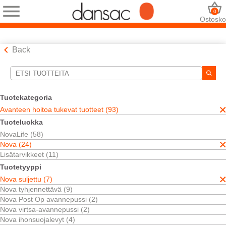
0
Ostosko
Back
Hakutyökalut
Valintasi:
Tuotekategoria
Avanteen hoitoa tukevat tuotteet
Avanteen hoitoa tukevat tuotteet (93)
Nova
Tuoteluokka
Nova suljettu
NovaLife (58)
Kaksiosainen
Nova (24)
Valintasi vastasi
2
tuloksia
Lisätarvikkeet (11)
Järjestä:
Tuotetyyppi
Nova suljettu (7)
Nova tyhjennettävä (9)
Nova Post Op avannepussi (2)
Nova virtsa-avannepussi (2)
Nova ihonsuojalevyt (4)