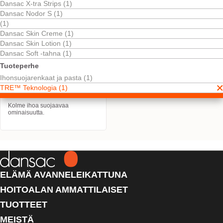
Dansac X-tra Strips (1)
Dansac Nodor S (1)
(1)
Dansac Skin Creme (1)
Dansac Skin Lotion (1)
Dansac Soft ‑tahna (1)
Tuoteperhe
Ihonsuojarenkaat ja pasta (1)
TRE™ Teknologia (1)
Dansac TRE™ Seal
Kolme ihoa suojaavaa
ominaisuutta.
ELÄMÄ AVANNELEIKATTUNA
HOITOALAN AMMATTILAISET
TUOTTEET
MEISTÄ