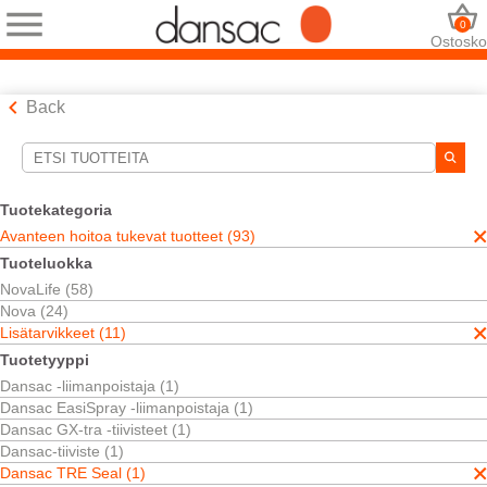
0
Ostosko
Back
Hakutyökalut
Valintasi:
Tuotekategoria
Avanteen hoitoa tukevat tuotteet
Avanteen hoitoa tukevat tuotteet (93)
Lisätarvikkeet
Tuoteluokka
Dansac TRE Seal
NovaLife (58)
TRE™ Teknologia
Nova (24)
Valintasi vastasi
1
tuloksia
Lisätarvikkeet (11)
Järjestä:
Tuotetyyppi
Dansac -liimanpoistaja (1)
Dansac EasiSpray -liimanpoistaja (1)
Dansac GX-tra -tiivisteet (1)
Dansac-tiiviste (1)
Dansac TRE Seal (1)