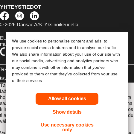
YHTEYSTIEDOT
© 2026 Dansac A/S. Yksinoikeudella.
EU:n alueella myytävät lääkinnälliset laitteet on tapauksen
We use cookies to personalise content and ads, to
mukaan merkitty jommallakummalla seuraavista symboleista
provide social media features and to analyse our traffic.
We also share information about your use of our site with
our social media, advertising and analytics partners who
may combine it with other information that you’ve
Tekijänoikeudelliset tiedot /
provided to them or that they’ve collected from your use
käyttäjäehdot
Vaatimustenmukaisuusvakuutus
Evästeet
of their services.
Tässä sivustossa esitettyjä tietoja ei ole tarkoitettu
lääketieteelliseksi neuvonnaksi eikä korvaamaan sinua
hoitavalta lääkäriltä tai muilta terveydenhuollon ammattilaisilta
Allow all cookies
saamiasi ohjeita. Tämän sivuston tietoja ei saa käyttää ohjeina
kiireellistä lääketieteellistä hoitoa edellyttävissä tilanteissa. Jos
Show details
tilanteesi edellyttää kiireellistä lääketieteellistä hoitoa, hakeudu
välittömästi lääkäriin.
Use necessary cookies
only
Varmista, että luet ennen käyttöä Käyttöohjeen, jossa on tietoa