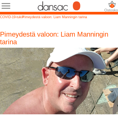
0
Ostosko
COVID-19-tuki
Pimeydestä valoon: Liam Manningin tarina
Pimeydestä valoon: Liam Manningin
tarina