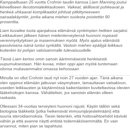
Kamppailtuaan 25 vuotta Crohnin taudin kanssa Liam Manning joutui
kiireelliseen ileostomialeikkaukseen. Vaikeat, äkillisesti puhkeavat ja
henkeä uhkaavat komplikaatiot johtivat pitkittyneeseen
sairaalakäyntiin, jonka aikana miehen suolesta poistettiin 90
prosenttia.
Liam kuvailee tuota ajanjaksoa elämänsä synkimpien hetkien sarjaksi.
Leikkauksen jälkeen hänen mielenterveytensä huononi nopeasti
verenmyrkytyksen ja masennuksen myötä. Myös ajatus elämästä
passiivisena isänä tuntui synkältä. Vastoin miehen epäilyjä leikkaus
kuitenkin loi pohjan valoisammalle tulevaisuudelle.
Tässä Liam kertoo omin sanoin äärimmäisestä henkisestä
uupumuksestaan. Hän kuvaa, miten oppi ajan myötä tuntemaan
olonsa mukavammaksi omassa kehossaan.
Minulla on ollut Crohnin tauti nyt noin 27 vuoden ajan. Tänä aikana
olen oppinut elämään jatkuvan väsymyksen, lamauttavan vatsakivun,
useiden leikkausten ja käytännössä kaikenlaisten kuviteltavissa olevien
lääkehoitojen kanssa. Vähättelisin, jos sanoisin elämän olleen
raskasta.
Ollessani 34-vuotias terveyteni huononi rajusti. Käytin tällöin sekä
biologisia lääkkeitä (jotka heikensivät immuunijärjestelmääni) että
suuria steroidiannoksia. Tiesin tietenkin, että hoitovaihtoehdot kävivät
vähiin ja että avanne näytti entistä todennäköisemmältä. En vain
arvannut, miten pian se tapahtuisi.