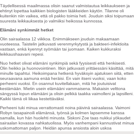
Täydellisessä maailmassa olisin saanut valmistautua leikkaukseen ja
ehtinyt lopettaa kaikkien biologisten lääkkeiden käytön. Tilanne oli
kuitenkin niin vaikea, että oli pakko toimia heti. Jouduin siksi toipumaan
suuresta leikkauksesta jo valmiiksi heikossa kunnossa.
Elämäni synkimmät hetket
Olin sairaalassa 12 viikkoa. Enimmäkseen jouduin makaamaan
vuoteessa. Taistelin jatkuvasti verenmyrkytystä ja bakteeri-infektioita
vastaan, enkä kyennyt syömään tai juomaan. Kaiken kukkuraksi
leikkaushaavani repesi.
Nuo hetket olivat elämäni synkimpiä sekä fyysisesti että henkisesti.
Olin heikko ja huonovointinen. Itkin jatkuvasti yrittäessäni käsittää, mitä
minulle tapahtui. Heikoimpana hetkenä hyväksyin ajatuksen siitä, etten
seuraavana aamuna enää heräisi. En vain itseni vuoksi, vaan koko
perheeni vuoksi. En osannut kuvitellakaan, mitä he joutuisivat
kestämään. Mietin usein elämääni vammaisena. Makaisin velttona
sängyssä lopun elämääni ja olisin pelkkä taakka vaimolleni ja lapsilleni.
Kaikki tämä oli liikaa kestettäväksi.
Perheeni tuki minua verrattomasti noina päivinä sairaalassa. Vaimoni
Robyn tasapainoili elämänsä, työnsä ja kolmen lapsemme kanssa
samalla, kun hän huolehti minusta. Siskoni Zoe taas nukkui yökaudet
sairaalan kovassa nahkatuolissa. Myös vanhempani kannustivat minua
uskomattoman paljon. Heidän apunsa ansiosta aloin uskoa
tulevaisuuteen. Voin jälkikäteen sanoa, että ilman perheeni rakkautta