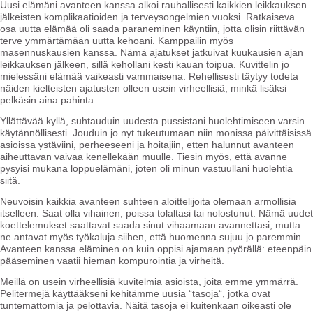
Uusi elämäni avanteen kanssa alkoi rauhallisesti kaikkien leikkauksen
jälkeisten komplikaatioiden ja terveysongelmien vuoksi. Ratkaiseva
osa uutta elämää oli saada paraneminen käyntiin, jotta olisin riittävän
terve ymmärtämään uutta kehoani. Kamppailin myös
masennuskausien kanssa. Nämä ajatukset jatkuivat kuukausien ajan
leikkauksen jälkeen, sillä kehollani kesti kauan toipua. Kuvittelin jo
mielessäni elämää vaikeasti vammaisena. Rehellisesti täytyy todeta
näiden kielteisten ajatusten olleen usein virheellisiä, minkä lisäksi
pelkäsin aina pahinta.
Yllättävää kyllä, suhtauduin uudesta pussistani huolehtimiseen varsin
käytännöllisesti. Jouduin jo nyt tukeutumaan niin monissa päivittäisissä
asioissa ystäviini, perheeseeni ja hoitajiin, etten halunnut avanteen
aiheuttavan vaivaa kenellekään muulle. Tiesin myös, että avanne
pysyisi mukana loppuelämäni, joten oli minun vastuullani huolehtia
siitä.
Neuvoisin kaikkia avanteen suhteen aloittelijoita olemaan armollisia
itselleen. Saat olla vihainen, poissa tolaltasi tai nolostunut. Nämä uudet
koettelemukset saattavat saada sinut vihaamaan avannettasi, mutta
ne antavat myös työkaluja siihen, että huomenna sujuu jo paremmin.
Avanteen kanssa eläminen on kuin oppisi ajamaan pyörällä: eteenpäin
pääseminen vaatii hieman kompurointia ja virheitä.
Meillä on usein virheellisiä kuvitelmia asioista, joita emme ymmärrä.
Pelitermejä käyttääkseni kehitämme uusia “tasoja“, jotka ovat
tuntemattomia ja pelottavia. Näitä tasoja ei kuitenkaan oikeasti ole