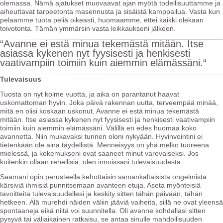
olemassa. Nämä ajatukset muovaavat ajan myötä todellisuuttamme ja
aiheuttavat tarpeetonta masennusta ja sisäistä kamppailua. Vasta kun
pelaamme tuota peliä oikeasti, huomaamme, ettei kaikki olekaan
toivotonta. Tämän ymmärsin vasta leikkaukseni jälkeen.
“Avanne ei estä minua tekemästä mitään. Itse
asiassa kykenen nyt fyysisesti ja henkisesti
vaativampiin toimiin kuin aiemmin elämässäni.“
Tulevaisuus
Tuosta on nyt kolme vuotta, ja aika on parantanut haavat
uskomattoman hyvin. Joka päivä rakennan uutta, terveempää minää,
mitä en olisi koskaan uskonut. Avanne ei estä minua tekemästä
mitään. Itse asiassa kykenen nyt fyysisesti ja henkisesti vaativampiin
toimiin kuin aiemmin elämässäni. Välillä en edes huomaa koko
avannetta. Niin mukavaksi tunnen oloni nykyään. Hyvinvointini ei
tietenkään ole aina täydellistä. Menneisyys on yhä melko tuoreena
mielessä, ja kokemukseni ovat saaneet minut varovaiseksi. Jos
kuitenkin ollaan rehellisiä, olen innoissani tulevaisuudesta.
Saamani opin perusteella kehottaisin samankaltaisista ongelmista
kärsiviä ihmisiä punnitsemaan avanteen etuja. Aseta myönteisiä
tavoitteita tulevaisuudellesi ja keskity sitten tähän päivään, tähän
hetkeen. Älä murehdi näiden väliin jääviä vaiheita, sillä ne ovat yleensä
spontaaneja eikä niitä voi suunnitella. Oli avanne kohdallasi sitten
pysyvä tai väliaikainen ratkaisu, se antaa sinulle mahdollisuuden