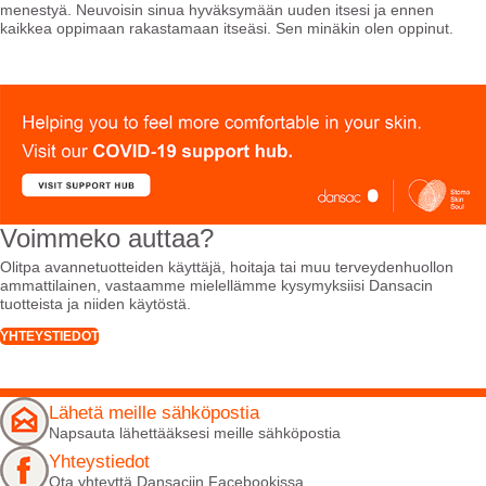
menestyä. Neuvoisin sinua hyväksymään uuden itsesi ja ennen
kaikkea oppimaan rakastamaan itseäsi. Sen minäkin olen oppinut.
Voimmeko auttaa?
Olitpa avannetuotteiden käyttäjä, hoitaja tai muu terveydenhuollon
ammattilainen, vastaamme mielellämme kysymyksiisi Dansacin
tuotteista ja niiden käytöstä.
YHTEYSTIEDOT
Lähetä meille sähköpostia
Napsauta lähettääksesi meille sähköpostia
Yhteystiedot
Ota yhteyttä Dansaciin Facebookissa