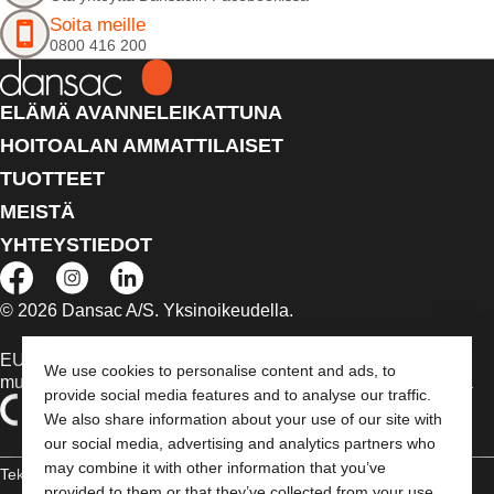
Soita meille
0800 416 200
ELÄMÄ AVANNELEIKATTUNA
HOITOALAN AMMATTILAISET
TUOTTEET
MEISTÄ
YHTEYSTIEDOT
© 2026 Dansac A/S. Yksinoikeudella.
EU:n alueella myytävät lääkinnälliset laitteet on tapauksen
We use cookies to personalise content and ads, to
mukaan merkitty jommallakummalla seuraavista symboleista
provide social media features and to analyse our traffic.
We also share information about your use of our site with
our social media, advertising and analytics partners who
may combine it with other information that you’ve
Tekijänoikeudelliset tiedot /
provided to them or that they’ve collected from your use