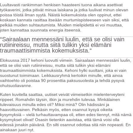
Luultavasti rankimman henkisen haasteeni tuona aikana asettivat
työkaverini, jotka pitivät minua laiskana ja jotka luulivat minun olevan
poissa töistä ilman syytä. Näistä kokemuksista olen oppinut, ettei
koskaan kannata rasittaa itseään murtumispisteeseen vain siksi, että
pelkää muiden suhtautumista. Muiden mielipidettä ei voi muuttaa,
joten kannattaa suunnata energia itseensä.
“Sairaalaan mennessäni luulin, että se olisi vain
rutiinireissu, mutta siitä tulikin yksi elämäni
traumaattisimmista kokemuksista.“
Elokuussa 2017 kehoni luovutti viimein. Sairaalaan mennessäni luulin,
että se olisi vain rutiinireissu, mutta siitä tulikin yksi elämäni
traumaattisimmista kokemuksista. Kehoni hylki suoltani, joka ei vain
suostunut toimimaan. Leikkausryhmä kertoikin minulle, että ainoa
vaihtoehto oli poistaa 90 prosenttia paksusuolesta ja tehdä pysyvä
ohutsuoliavanne.
Kuten kuvitella saattaa, uutiset veivät viimeisetkin mielenterveyteni
rippeet. Romahdin täysin, itkin ja murehdin tulevaa. Minkälainen
tulevaisuus minulla edes oli? Miksi minä? Olin hädissäni ja
haavoittuvainen. Pelkäsin myös, etten osannut kysyä oikeita
kysymyksiä – vielä turhauttavampaa oli, etten edes tiennyt, mitä nämä
kysymykset olivat! Osasin tietenkin aavistaa, että tämä voisi olla
edessä jonakin päivänä. En silti osannut odottaa sitä niin nopeasti. En
ainakaan juuri nyt.