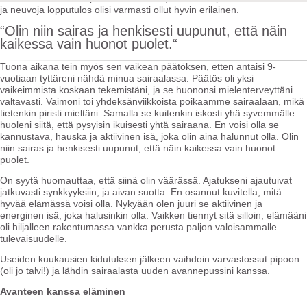
ja neuvoja lopputulos olisi varmasti ollut hyvin erilainen.
“Olin niin sairas ja henkisesti uupunut, että näin
kaikessa vain huonot puolet.“
Tuona aikana tein myös sen vaikean päätöksen, etten antaisi 9-
vuotiaan tyttäreni nähdä minua sairaalassa. Päätös oli yksi
vaikeimmista koskaan tekemistäni, ja se huononsi mielenterveyttäni
valtavasti. Vaimoni toi yhdeksänviikkoista poikaamme sairaalaan, mikä
tietenkin piristi mieltäni. Samalla se kuitenkin iskosti yhä syvemmälle
huoleni siitä, että pysyisin ikuisesti yhtä sairaana. En voisi olla se
kannustava, hauska ja aktiivinen isä, joka olin aina halunnut olla. Olin
niin sairas ja henkisesti uupunut, että näin kaikessa vain huonot
puolet.
On syytä huomauttaa, että siinä olin väärässä. Ajatukseni ajautuivat
jatkuvasti synkkyyksiin, ja aivan suotta. En osannut kuvitella, mitä
hyvää elämässä voisi olla. Nykyään olen juuri se aktiivinen ja
energinen isä, joka halusinkin olla. Vaikken tiennyt sitä silloin, elämääni
oli hiljalleen rakentumassa vankka perusta paljon valoisammalle
tulevaisuudelle.
Useiden kuukausien kidutuksen jälkeen vaihdoin varvastossut pipoon
(oli jo talvi!) ja lähdin sairaalasta uuden avannepussini kanssa.
Avanteen kanssa eläminen