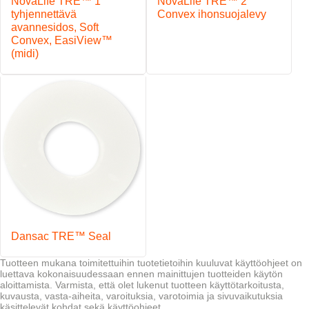
NovaLife TRE™ 1
NovaLife TRE™ 2
tyhjennettävä
Convex ihonsuojalevy
avannesidos, Soft
Convex, EasiView™
(midi)
Dansac TRE™ Seal
Tuotteen mukana toimitettuihin tuotetietoihin kuuluvat käyttöohjeet on
luettava kokonaisuudessaan ennen mainittujen tuotteiden käytön
aloittamista. Varmista, että olet lukenut tuotteen käyttötarkoitusta,
kuvausta, vasta-aiheita, varoituksia, varotoimia ja sivuvaikutuksia
käsittelevät kohdat sekä käyttöohjeet.