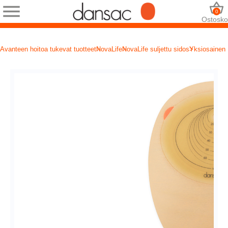
0
Ostosko
Avanteen hoitoa tukevat tuotteet
NovaLife
NovaLife suljettu sidos
Yksiosainen