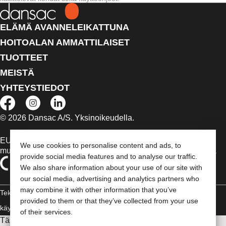
ELÄMÄ AVANNELEIKATTUNA
HOITOALAN AMMATTILAISET
TUOTTEET
MEISTÄ
YHTEYSTIEDOT
© 2026 Dansac A/S. Yksinoikeudella.
EU:n alueella myytävät lääkinnälliset laitteet on tapauksen
We use cookies to personalise content and ads, to
mukaan merkitty jommallakummalla seuraavista symboleista
provide social media features and to analyse our traffic.
We also share information about your use of our site with
our social media, advertising and analytics partners who
may combine it with other information that you’ve
Tekijänoikeudelliset tiedot /
provided to them or that they’ve collected from your use
käyttäjäehdot
Vaatimustenmukaisuusvakuutus
Evästeet
of their services.
Tässä sivustossa esitettyjä tietoja ei ole tarkoitettu