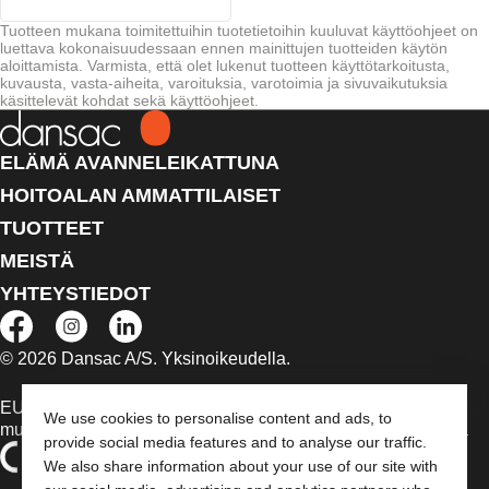
Tuotteen mukana toimitettuihin tuotetietoihin kuuluvat käyttöohjeet on
luettava kokonaisuudessaan ennen mainittujen tuotteiden käytön
aloittamista. Varmista, että olet lukenut tuotteen käyttötarkoitusta,
kuvausta, vasta-aiheita, varoituksia, varotoimia ja sivuvaikutuksia
käsittelevät kohdat sekä käyttöohjeet.
ELÄMÄ AVANNELEIKATTUNA
HOITOALAN AMMATTILAISET
TUOTTEET
MEISTÄ
YHTEYSTIEDOT
© 2026 Dansac A/S. Yksinoikeudella.
EU:n alueella myytävät lääkinnälliset laitteet on tapauksen
We use cookies to personalise content and ads, to
mukaan merkitty jommallakummalla seuraavista symboleista
provide social media features and to analyse our traffic.
We also share information about your use of our site with