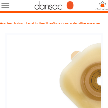
0
Ostosko
Avanteen hoitoa tukevat tuotteet
Nova
Nova ihonsuojalevyt
Kaksiosainen