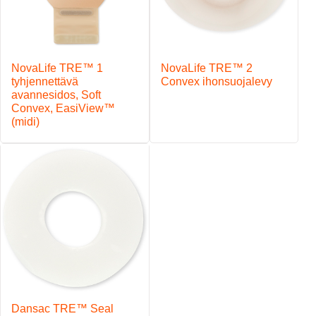
NovaLife TRE™ 1
NovaLife TRE™ 2
tyhjennettävä
Convex ihonsuojalevy
avannesidos, Soft
Convex, EasiView™
(midi)
Dansac TRE™ Seal