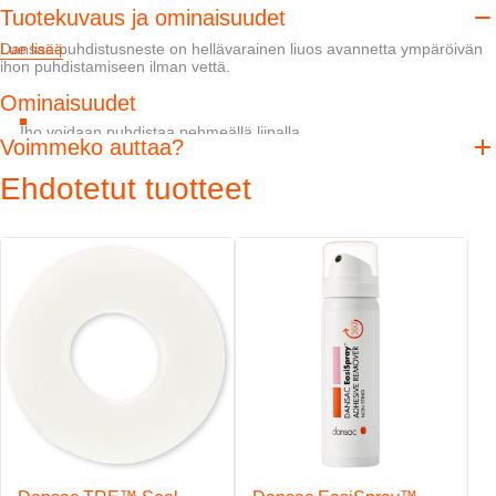
Tuotekuvaus ja ominaisuudet
Dansac-puhdistusneste on hellävarainen liuos avannetta ympäröivän
Lue lisää
ihon puhdistamiseen ilman vettä.
Ominaisuudet
Iho voidaan puhdistaa pehmeällä liinalla
Voimmeko auttaa?
Saatavana 50 ml:n pullossa, 200 ml:n pullossa tai
yksittäispakattuina kosteuspyyhkeinä
Ehdotetut tuotteet