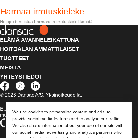
Harmaa irrotuskieleke
Helppo tunnistaa harmaasta irrotuskielekkeestä
ELÄMÄ AVANNELEIKATTUNA
HOITOALAN AMMATTILAISET
TUOTTEET
MEISTÄ
YHTEYSTIEDOT
© 2026 Dansac A/S. Yksinoikeudella.
EU:n alueella myytävät lääkinnälliset laitteet on tapauksen
We use cookies to personalise content and ads, to
mukaan merkitty jommallakummalla seuraavista symboleista
provide social media features and to analyse our traffic.
We also share information about your use of our site with
our social media, advertising and analytics partners who