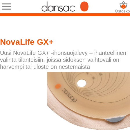
0
Ostosko
NovaLife GX+
Uusi NovaLife GX+ -ihonsuojalevy – ihanteellinen
valinta tilanteisiin, joissa sidoksen vaihtoväli on
harvempi tai uloste on nestemäistä