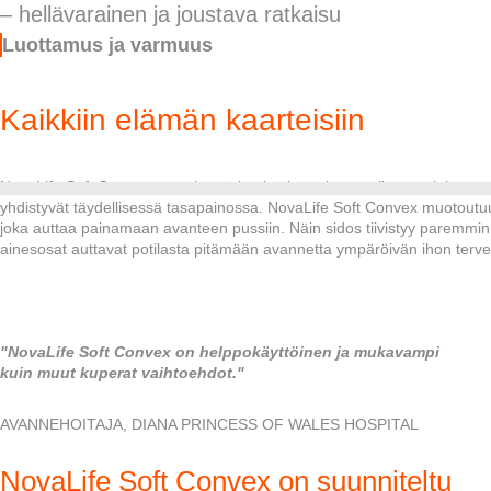
– hellävarainen ja joustava ratkaisu
Luottamus ja varmuus
Kaikkiin elämän kaarteisiin
NovaLife Soft Convex on pehmeä ja elastinen, kupera ihonsuojalevyn si
yhdistyvät täydellisessä tasapainossa. NovaLife Soft Convex muotoutuu
joka auttaa painamaan avanteen pussiin. Näin sidos tiivistyy paremmin 
ainesosat auttavat potilasta pitämään avannetta ympäröivän ihon terv
"NovaLife Soft Convex on helppokäyttöinen ja mukavampi
kuin muut kuperat vaihtoehdot."
AVANNEHOITAJA, DIANA PRINCESS OF WALES HOSPITAL
NovaLife Soft Convex on suunniteltu