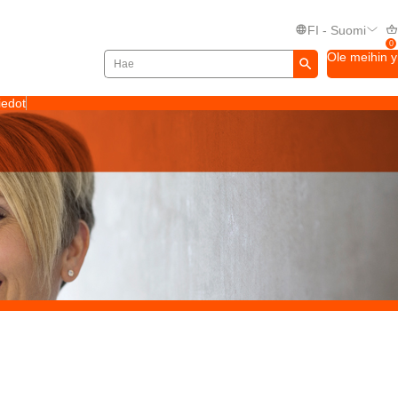
FI - Suomi
0
Ole meihin 
iedot