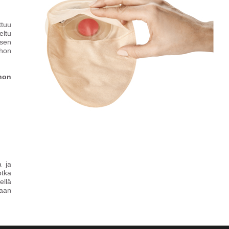
ttuu
eltu
ksen
ihon
hon
a ja
otka
ellä
eaan