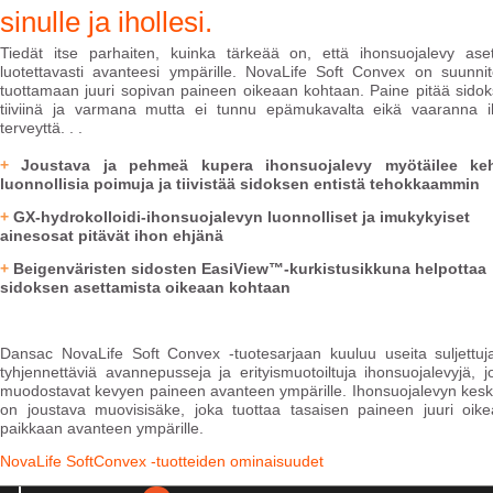
sinulle ja ihollesi.
Tiedät itse parhaiten, kuinka tärkeää on, että ihonsuojalevy ase
luotettavasti avanteesi ympärille. NovaLife Soft Convex on suunnit
tuottamaan juuri sopivan paineen oikeaan kohtaan. Paine pitää sido
tiiviinä ja varmana mutta ei tunnu epämukavalta eikä vaaranna 
terveyttä. . .
+
Joustava ja pehmeä kupera ihonsuojalevy myötäilee ke
luonnollisia poimuja ja tiivistää sidoksen entistä tehokkaammin
+
GX-hydrokolloidi-ihonsuojalevyn luonnolliset ja imukykyiset
ainesosat pitävät ihon ehjänä
+
Beigenväristen sidosten EasiView™-kurkistusikkuna helpottaa
sidoksen asettamista oikeaan kohtaan
Dansac NovaLife Soft Convex -tuotesarjaan kuuluu useita suljettuj
tyhjennettäviä avannepusseja ja erityismuotoiltuja ihonsuojalevyjä, j
muodostavat kevyen paineen avanteen ympärille. Ihonsuojalevyn kesk
on joustava muovisisäke, joka tuottaa tasaisen paineen juuri oik
paikkaan avanteen ympärille.
NovaLife SoftConvex -tuotteiden ominaisuudet