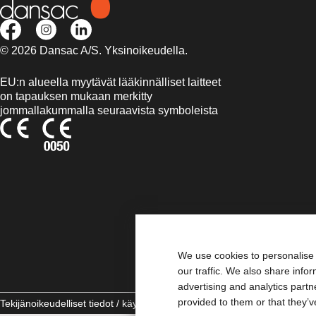
© 2026 Dansac A/S. Yksinoikeudella.
EU:n alueella myytävät lääkinnälliset laitteet
on tapauksen mukaan merkitty
jommallakummalla seuraavista symboleista
We use cookies to personalise 
our traffic. We also share info
advertising and analytics part
provided to them or that they’v
Tekijänoikeudelliset tiedot / käyttäjäehdot
Vaatimustenmukaisuusvakuu