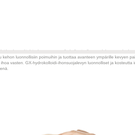
säke, jossa jäykän kupera muotoilu ja litteän ihonsuojalevyn ominaisu
 kehon luonnollisiin poimuihin ja tuottaa avanteen ympärille kevyen pa
ihoa vasten. GX-hydrokolloidi-ihonsuojalevyn luonnolliset ja kosteutta 
eenä.