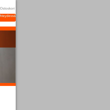
Ostoskori
yhteydessä