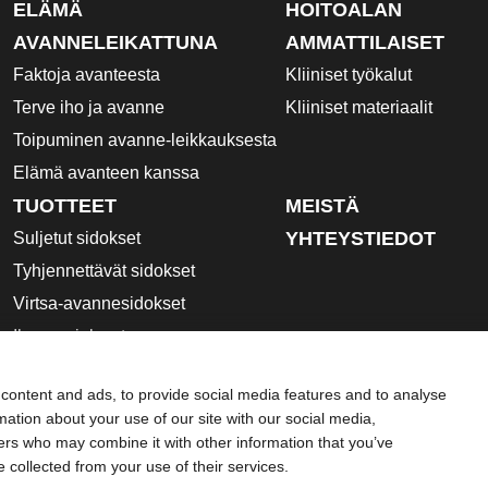
ELÄMÄ
HOITOALAN
AVANNELEIKATTUNA
AMMATTILAISET
Faktoja avanteesta
Kliiniset työkalut
Terve iho ja avanne
Kliiniset materiaalit
Toipuminen avanne-leikkauksesta
Elämä avanteen kanssa
TUOTTEET
MEISTÄ
YHTEYSTIEDOT
Suljetut sidokset
Tyhjennettävät sidokset
Virtsa-avannesidokset
Ihonsuojalevyt
Avannetarvikkeet
content and ads, to provide social media features and to analyse
Käyttöohjeet
rmation about your use of our site with our social media,
Käyttöturvallisuustiedotteet
ners who may combine it with other information that you’ve
e collected from your use of their services.
tus
Evästeet