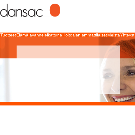
Tuotteet
Elämä avanneleikattuna
Hoitoalan ammattilaiset
Meistä
Yhteyst