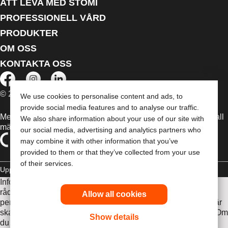
ATT LEVA MED STOMI
PROFESSIONELL VÅRD
PRODUKTER
OM OSS
KONTAKTA OSS
© 2026 Dansac A/S. Med ensamrätt.
We use cookies to personalise content and ads, to
provide social media features and to analyse our traffic.
Medicintekniska enheter som säljs i EU är i förekommande fall
We also share information about your use of our site with
märkta med någon av följande symboler
our social media, advertising and analytics partners who
may combine it with other information that you’ve
provided to them or that they’ve collected from your use
of their services.
Upphovsrätt
Sekretesspolicy
Hantera Cookies
Informationen som finns här är inte avsedd som medicinsk
rådgivning och är inte en ersättning för de råd du får av din
Allow all cookies
personliga läkare eller annan vårdpersonal. Informationen här
ska inte användas som hjälp i akuta medicinska situationer. Om
Show details
du är i en akut medicinsk situation ska du personligen