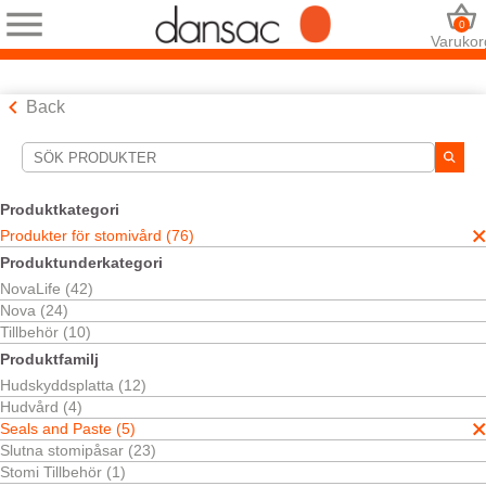
0
Varukor
Back
Sökverktyg
Dina val:
Produktkategori
Produkter för stomivård
Produkter för stomivård (76)
Seals and Paste
Produktunderkategori
Ditt val matchade
5
resultat
NovaLife (42)
Sortera efter:
Nova (24)
Tillbehör (10)
Produktfamilj
Hudskyddsplatta (12)
Hudvård (4)
Dansac TRE™ Seal
Seals and Paste (5)
Hudskydd i tre nivåer.
Slutna stomipåsar (23)
Stomi Tillbehör (1)