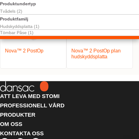
Produktundertyp
Tvådels (2)
Produktfamilj
Hudskyddsplatta (1)
Tömbar Påse (1)
Nova™ 2 PostOp
Nova™ 2 PostOp plan
hudskyddsplatta
ATT LEVA MED STOMI
PROFESSIONELL VÅRD
PRODUKTER
OM OSS
KONTAKTA OSS