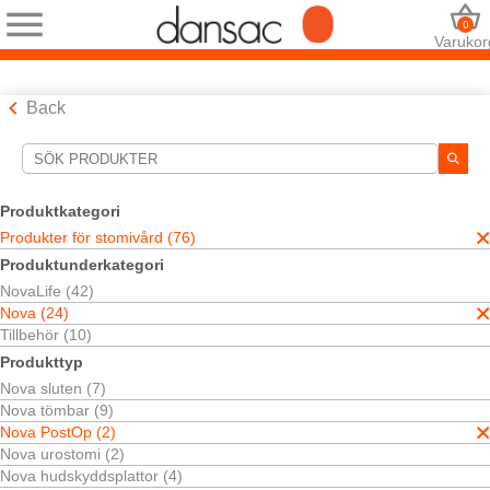
0
Varukor
Back
Sökverktyg
Dina val:
Produktkategori
Produkter för stomivård
Produkter för stomivård (76)
Nova
Produktunderkategori
Nova PostOp
NovaLife (42)
Ditt val matchade
2
resultat
Nova (24)
Sortera efter:
Tillbehör (10)
Produkttyp
Nova sluten (7)
Nova tömbar (9)
Nova PostOp (2)
Nova urostomi (2)
Nova hudskyddsplattor (4)