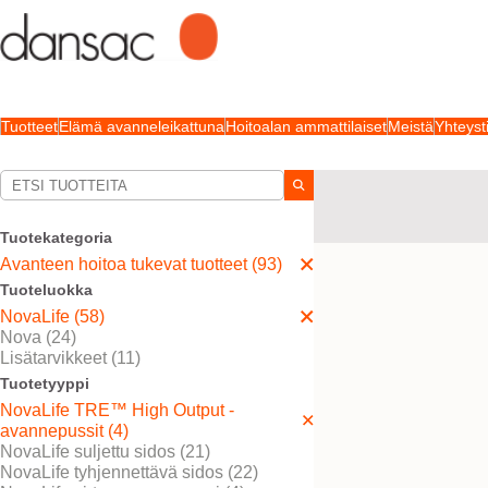
Tuotteet
Elämä avanneleikattuna
Hoitoalan ammattilaiset
Meistä
Yhteyst
Valintasi:
Avanteen hoitoa tukevat 
TRE™ Teknologia
Tuotekategoria
Avanteen hoitoa tukevat tuotteet (93)
Valintasi vastasi
3
tuloksi
Tuoteluokka
NovaLife (58)
Nova (24)
Lisätarvikkeet (11)
Tuotetyyppi
NovaLife TRE™ High Output -
avannepussit (4)
NovaLife suljettu sidos (21)
NovaLife tyhjennettävä sidos (22)