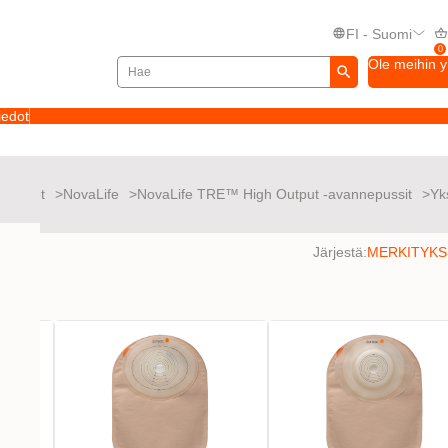
FI - Suomi
0
Ole meihin 
iedot
tuotteet
NovaLife
NovaLife TRE™ High Output -avannepussit
Yk
a
Järjestä: