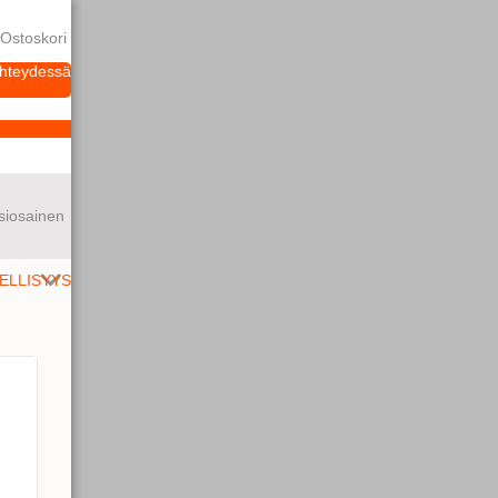
Ostoskori
yhteydessä
siosainen