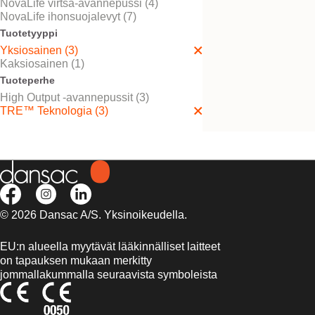
NovaLife virtsa-avannepussi (4)
NovaLife ihonsuojalevyt (7)
Tuotetyyppi
Yksiosainen (3)
Kaksiosainen (1)
Kokeile ilmaiseksi
NovaLife TRE™ 1 H
Tuoteperhe
Output Convex
High Output -avannepussit (3)
TRE™ Teknologia (3)
© 2026 Dansac A/S. Yksinoikeudella.
EU:n alueella myytävät lääkinnälliset laitteet
on tapauksen mukaan merkitty
jommallakummalla seuraavista symboleista