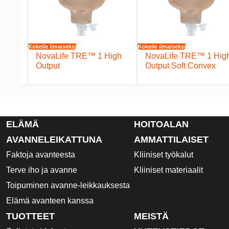
Kokeile ilmaiseksi
Kokeile ilmaiseksi
igh
NovaLife TRE™ 1 High
NovaLife TRE™ 1 Hig
Output
Output Soft Convex
ELÄMÄ
HOITOALAN
AVANNELEIKATTUNA
AMMATTILAISET
Faktoja avanteesta
Kliiniset työkalut
Terve iho ja avanne
Kliiniset materiaalit
Toipuminen avanne-leikkauksesta
Elämä avanteen kanssa
TUOTTEET
MEISTÄ