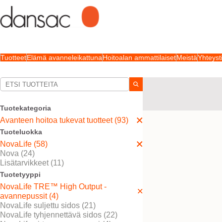
Tuotteet
Elämä avanneleikattuna
Hoitoalan ammattilaiset
Meistä
Yhteyst
Valintasi:
Avanteen hoitoa tukevat 
High Output -avannepu
Tuotekategoria
Avanteen hoitoa tukevat tuotteet (93)
Valintasi vastasi
3
tuloksi
Tuoteluokka
NovaLife (58)
Nova (24)
Lisätarvikkeet (11)
Tuotetyyppi
NovaLife TRE™ High Output -
avannepussit (4)
NovaLife suljettu sidos (21)
NovaLife tyhjennettävä sidos (22)