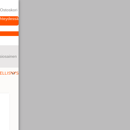
Ostoskori
yhteydessä
siosainen