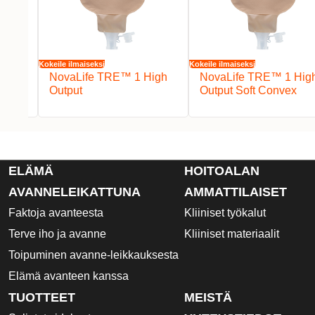
Kokeile ilmaiseksi
Kokeile ilmaiseksi
igh
NovaLife TRE™ 1 High
NovaLife TRE™ 1 Hig
Output
Output Soft Convex
ELÄMÄ
HOITOALAN
AVANNELEIKATTUNA
AMMATTILAISET
Faktoja avanteesta
Kliiniset työkalut
Terve iho ja avanne
Kliiniset materiaalit
Toipuminen avanne-leikkauksesta
Elämä avanteen kanssa
TUOTTEET
MEISTÄ