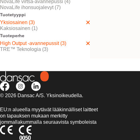
NovaLife virtsa-avannepussi (4)
NovaLife ihonsuojalevyt (7)
Tuotetyyppi
Yksiosainen (3)
Kaksiosainen (1)
Kokeile ilmaiseksi
NovaLife TRE™ 1 H
Tuoteperhe
Output Convex
High Output -avannepussit (3)
TRE™ Teknologia (3)
© 2026 Dansac A/S. Yksinoikeudella.
EU:n alueella myytävät lääkinnälliset laitteet
on tapauksen mukaan merkitty
jommallakummalla seuraavista symboleista