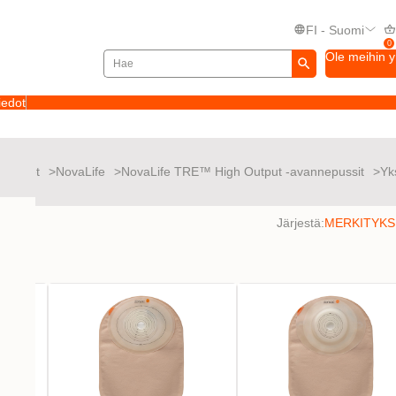
FI - Suomi
0
Ole meihin 
iedot
tuotteet
NovaLife
NovaLife TRE™ High Output -avannepussit
Yk
ssit
a
Järjestä: