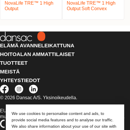
NovaLife TRE™ 1 High
NovaLife TRE™ 1 High
Output
Output Soft Convex
ELÄMÄ AVANNELEIKATTUNA
HOITOALAN AMMATTILAISET
TUOTTEET
MEISTÄ
YHTEYSTIEDOT
© 2026 Dansac A/S. Yksinoikeudella.
EU:n alueella myytävät lääkinnälliset laitteet on tapauksen
We use cookies to personalise content and ads, to
mukaan merkitty jommallakummalla seuraavista symboleista
provide social media features and to analyse our traffic.
We also share information about your use of our site with