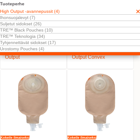
Tuoteperhe
High Output -avannepussit (4)
Ihonsuojalevyt (7)
Suljetut sidokset (26)
TRE™ Black Pouches (10)
TRE™ Teknologia (34)
Tyhjennettävät sidokset (17)
Kokeile ilmaiseksi
Kokeile ilmaiseksi
Urostomy Pouches (4)
NovaLife TRE™ 2 High
NovaLife TRE™ 1 High
Output
Output Convex
Kokeile ilmaiseksi
Kokeile ilmaiseksi