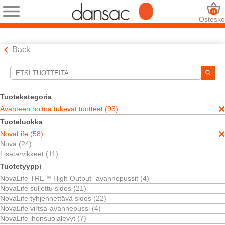
0
Ostosko
Back
Hakutyökalut
Valintasi:
Tuotekategoria
Avanteen hoitoa tukevat tuotteet
Avanteen hoitoa tukevat tuotteet (93)
NovaLife
Tuoteluokka
High Output -avannepussit
NovaLife (58)
Valintasi vastasi
4
tuloksia
Nova (24)
Järjestä:
Lisätarvikkeet (11)
Tuotetyyppi
NovaLife TRE™ High Output -avannepussit (4)
NovaLife suljettu sidos (21)
NovaLife tyhjennettävä sidos (22)
NovaLife virtsa-avannepussi (4)
NovaLife ihonsuojalevyt (7)